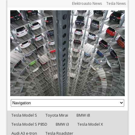
Elektroauto News
Tesla News
Tesla Model S
Toyota Mirai
BMW i8
Tesla Model S P85D
BMW i3
Tesla Model X
Audi A3 e-tron
Tesla Roadster