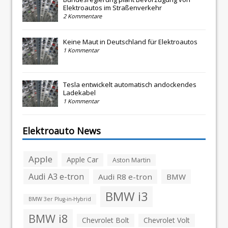
Elektroautos im Straßenverkehr
2 Kommentare
Keine Maut in Deutschland für Elektroautos
1 Kommentar
Tesla entwickelt automatisch andockendes
Ladekabel
1 Kommentar
Elektroauto News
Apple
Apple Car
Aston Martin
Audi A3 e-tron
Audi R8 e-tron
BMW
BMW i3
BMW 3er Plug-in-Hybrid
BMW i8
Chevrolet Bolt
Chevrolet Volt