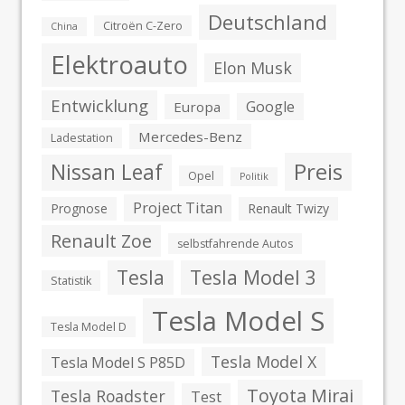
Deutschland
Citroën C-Zero
China
Elektroauto
Elon Musk
Entwicklung
Google
Europa
Mercedes-Benz
Ladestation
Preis
Nissan Leaf
Opel
Politik
Project Titan
Prognose
Renault Twizy
Renault Zoe
selbstfahrende Autos
Tesla
Tesla Model 3
Statistik
Tesla Model S
Tesla Model D
Tesla Model X
Tesla Model S P85D
Toyota Mirai
Tesla Roadster
Test