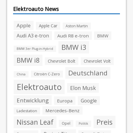
Elektroauto News
Apple
Apple Car
Aston Martin
Audi A3 e-tron
Audi R8 e-tron
BMW
BMW i3
BMW 3er Plug-in-Hybrid
BMW i8
Chevrolet Bolt
Chevrolet Volt
Deutschland
Citroën C-Zero
China
Elektroauto
Elon Musk
Entwicklung
Google
Europa
Mercedes-Benz
Ladestation
Preis
Nissan Leaf
Opel
Politik