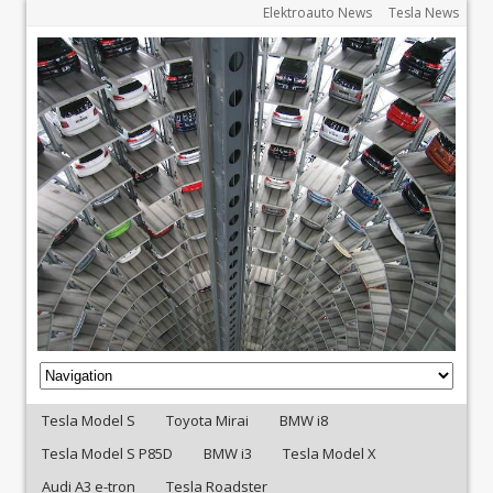
Elektroauto News
Tesla News
Tesla Model S
Toyota Mirai
BMW i8
Tesla Model S P85D
BMW i3
Tesla Model X
Audi A3 e-tron
Tesla Roadster