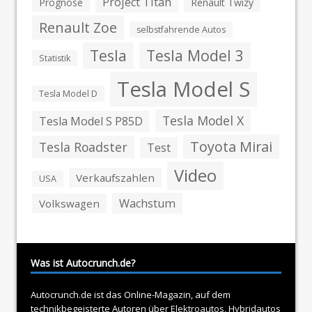
Project Titan
Prognose
Renault Twizy
Renault Zoe
selbstfahrende Autos
Tesla
Tesla Model 3
Statistik
Tesla Model S
Tesla Model D
Tesla Model X
Tesla Model S P85D
Toyota Mirai
Tesla Roadster
Test
Video
Verkaufszahlen
USA
Wachstum
Volkswagen
Was ist Autocrunch.de?
Autocrunch.de ist das Online-Magazin, auf dem
technikbegeisterte Autoren über
Elektroautos
, Hybridautos