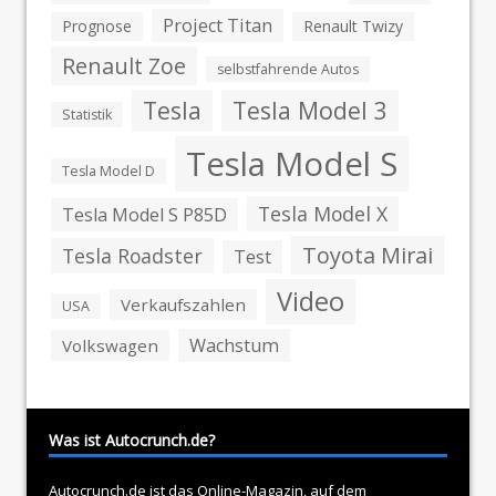
Project Titan
Prognose
Renault Twizy
Renault Zoe
selbstfahrende Autos
Tesla
Tesla Model 3
Statistik
Tesla Model S
Tesla Model D
Tesla Model X
Tesla Model S P85D
Toyota Mirai
Tesla Roadster
Test
Video
Verkaufszahlen
USA
Wachstum
Volkswagen
Was ist Autocrunch.de?
Autocrunch.de ist das Online-Magazin, auf dem