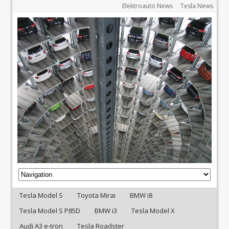
Elektroauto News
Tesla News
Tesla Model S
Toyota Mirai
BMW i8
Tesla Model S P85D
BMW i3
Tesla Model X
Audi A3 e-tron
Tesla Roadster