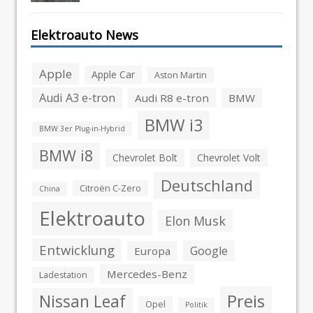
Elektroauto News
Apple
Apple Car
Aston Martin
Audi A3 e-tron
Audi R8 e-tron
BMW
BMW i3
BMW 3er Plug-in-Hybrid
BMW i8
Chevrolet Bolt
Chevrolet Volt
Deutschland
Citroën C-Zero
China
Elektroauto
Elon Musk
Entwicklung
Google
Europa
Mercedes-Benz
Ladestation
Preis
Nissan Leaf
Opel
Politik