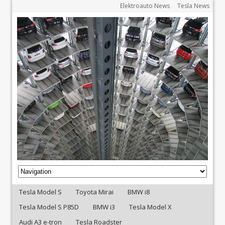
Elektroauto News
Tesla News
Tesla Model S
Toyota Mirai
BMW i8
Tesla Model S P85D
BMW i3
Tesla Model X
Audi A3 e-tron
Tesla Roadster