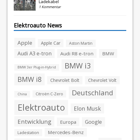
Ladekabel
1 Kommentar
Elektroauto News
Apple
Apple Car
Aston Martin
Audi A3 e-tron
Audi R8 e-tron
BMW
BMW i3
BMW 3er Plug-in-Hybrid
BMW i8
Chevrolet Bolt
Chevrolet Volt
Deutschland
Citroën C-Zero
China
Elektroauto
Elon Musk
Entwicklung
Google
Europa
Mercedes-Benz
Ladestation