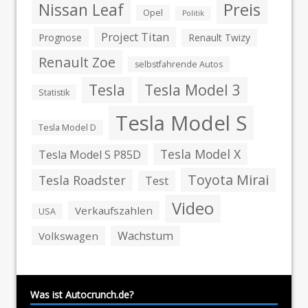
Preis
Nissan Leaf
Opel
Politik
Project Titan
Prognose
Renault Twizy
Renault Zoe
selbstfahrende Autos
Tesla
Tesla Model 3
Statistik
Tesla Model S
Tesla Model D
Tesla Model X
Tesla Model S P85D
Toyota Mirai
Tesla Roadster
Test
Video
Verkaufszahlen
USA
Wachstum
Volkswagen
Was ist Autocrunch.de?