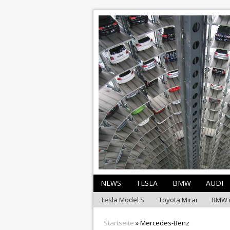
NEWS
TESLA
BMW
AUDI
Tesla Model S
Toyota Mirai
BMW 
Startseite
» Mercedes-Benz