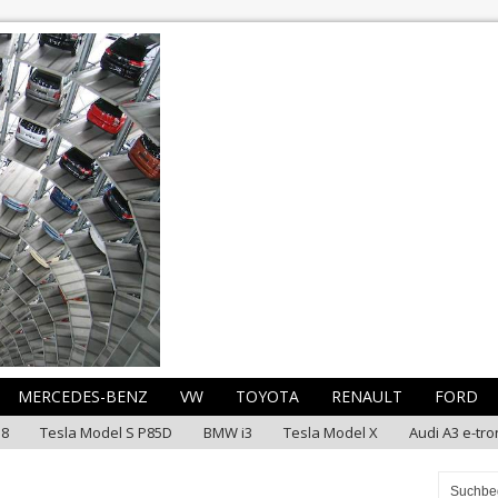
MERCEDES-BENZ
VW
TOYOTA
RENAULT
FORD
i8
Tesla Model S P85D
BMW i3
Tesla Model X
Audi A3 e-tro