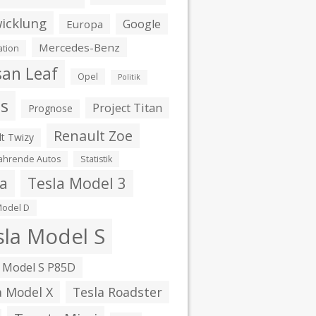
icklung
Google
Europa
Mercedes-Benz
ation
san Leaf
Opel
Politik
is
Project Titan
Prognose
Renault Zoe
t Twizy
fahrende Autos
Statistik
la
Tesla Model 3
Model D
sla Model S
 Model S P85D
a Model X
Tesla Roadster