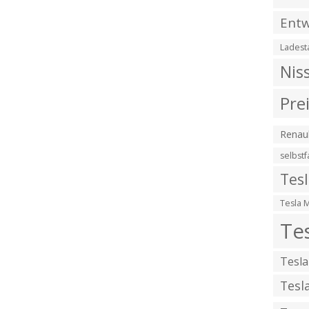
Entw
Ladest
Nis
Pre
Renaul
selbst
Tes
Tesla 
Te
Tesla
Tesl