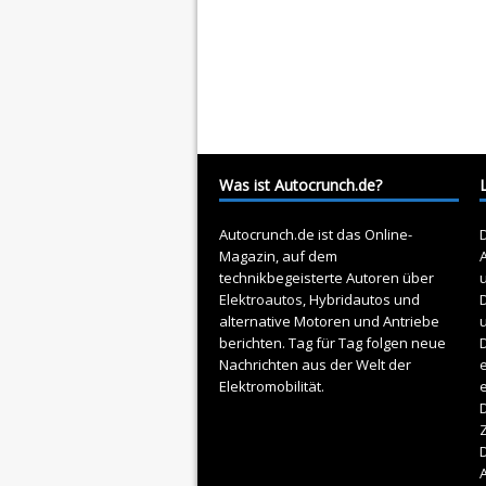
Was ist Autocrunch.de?
Autocrunch.de ist das Online-
D
Magazin, auf dem
A
technikbegeisterte Autoren über
Elektroautos
, Hybridautos und
alternative Motoren und Antriebe
berichten. Tag für Tag folgen neue
D
Nachrichten aus der Welt der
e
Elektromobilität.
D
Z
A