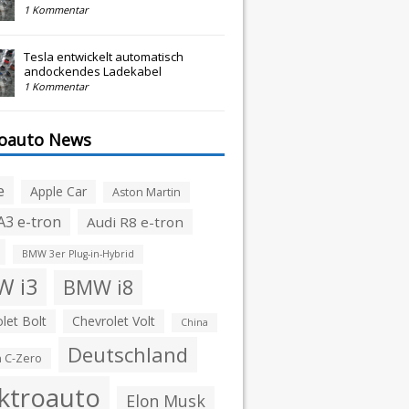
1 Kommentar
Tesla entwickelt automatisch
andockendes Ladekabel
1 Kommentar
roauto News
e
Apple Car
Aston Martin
A3 e-tron
Audi R8 e-tron
BMW 3er Plug-in-Hybrid
 i3
BMW i8
let Bolt
Chevrolet Volt
China
Deutschland
n C-Zero
ktroauto
Elon Musk