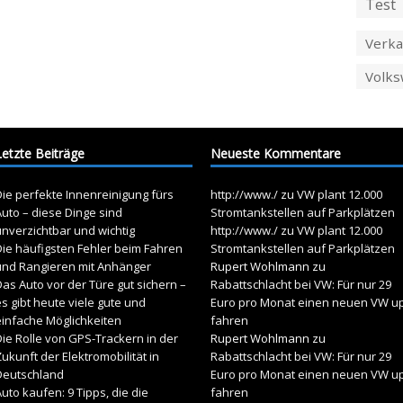
Test
Verka
Volk
Letzte Beiträge
Neueste Kommentare
ie perfekte Innenreinigung fürs
http://www./
zu
VW plant 12.000
uto – diese Dinge sind
Stromtankstellen auf Parkplätzen
unverzichtbar und wichtig
http://www./
zu
VW plant 12.000
Die häufigsten Fehler beim Fahren
Stromtankstellen auf Parkplätzen
und Rangieren mit Anhänger
Rupert Wohlmann
zu
as Auto vor der Türe gut sichern –
Rabattschlacht bei VW: Für nur 29
s gibt heute viele gute und
Euro pro Monat einen neuen VW u
einfache Möglichkeiten
fahren
ie Rolle von GPS-Trackern in der
Rupert Wohlmann
zu
ukunft der Elektromobilität in
Rabattschlacht bei VW: Für nur 29
Deutschland
Euro pro Monat einen neuen VW u
uto kaufen: 9 Tipps, die die
fahren