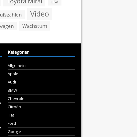
Toyota Mirai
USA
Video
ufszahlen
Wachstum
swagen
Kategorien
Allgemein
Apple
Audi
BMW
Chevrolet
p
Citroën
Fiat
Ford
p
Google