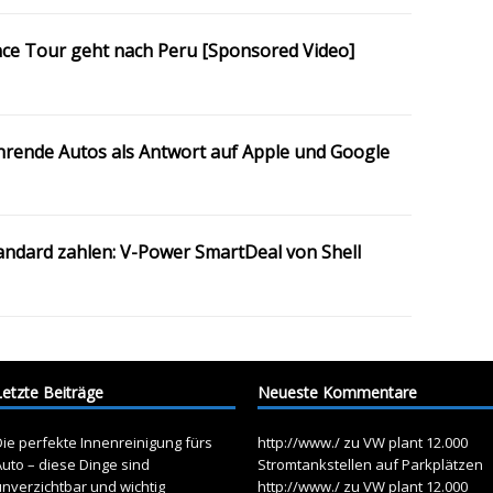
ce Tour geht nach Peru [Sponsored Video]
rende Autos als Antwort auf Apple und Google
ndard zahlen: V-Power SmartDeal von Shell
Letzte Beiträge
Neueste Kommentare
ie perfekte Innenreinigung fürs
http://www./
zu
VW plant 12.000
uto – diese Dinge sind
Stromtankstellen auf Parkplätzen
unverzichtbar und wichtig
http://www./
zu
VW plant 12.000