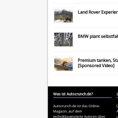
Land Rover Experien
BMW plant selbstfah
Premium tanken, Sta
[Sponsored Video]
Was ist Autocrunch.de?
Autocrunch.de ist das Online-
D
Magazin, auf dem
A
technikbegeisterte Autoren über