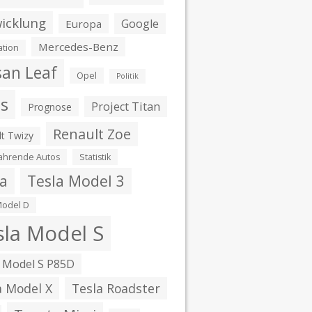
icklung
Google
Europa
Mercedes-Benz
ation
san Leaf
Opel
Politik
is
Project Titan
Prognose
Renault Zoe
t Twizy
fahrende Autos
Statistik
la
Tesla Model 3
Model D
sla Model S
 Model S P85D
a Model X
Tesla Roadster