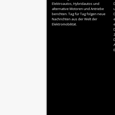
Elektroautos
, Hybridautos und
alternative Motoren und Antriebe
berichten. Tag für Tag folgen neue
D
Nachrichten aus der Welt der
e
Elektromobilität.
D
Z
A