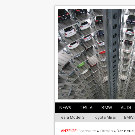
NEWS
TESLA
BMW
AUDI
Tesla Model S
Toyota Mirai
BMW 
ANZEIGE:
Startseite
»
Citroën
» Der neue 