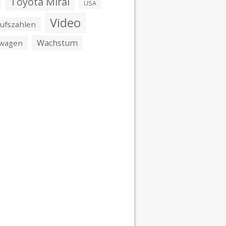
Toyota Mirai
USA
Video
ufszahlen
Wachstum
swagen