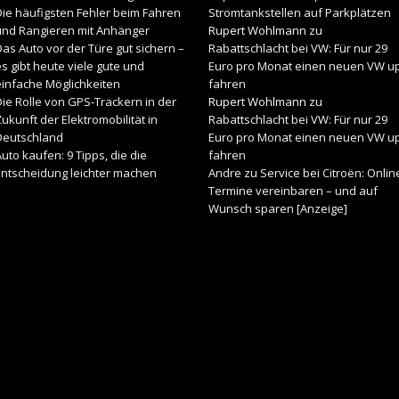
Die häufigsten Fehler beim Fahren
Stromtankstellen auf Parkplätzen
und Rangieren mit Anhänger
Rupert Wohlmann
zu
as Auto vor der Türe gut sichern –
Rabattschlacht bei VW: Für nur 29
s gibt heute viele gute und
Euro pro Monat einen neuen VW u
einfache Möglichkeiten
fahren
ie Rolle von GPS-Trackern in der
Rupert Wohlmann
zu
ukunft der Elektromobilität in
Rabattschlacht bei VW: Für nur 29
Deutschland
Euro pro Monat einen neuen VW u
uto kaufen: 9 Tipps, die die
fahren
Entscheidung leichter machen
Andre
zu
Service bei Citroën: Onlin
Termine vereinbaren – und auf
Wunsch sparen [Anzeige]