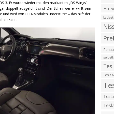
 DS 3. Er wurde wieder mit den markanten „DS Wings“
Entw
ar doppelt ausgeführt sind. Der Scheinwerfer wirft sein
e und wird von LED-Modulen unterstützt – das hilft der
Ladest
sehen kann.
Nis
Pre
Renaul
selbst
Tes
Tesla 
Te
Tesla
Tesl