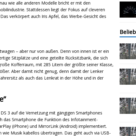
nau wie alle anderen Modelle bricht er mit den
ilindustrie. Stattdessen liegt der Fokus auf cleveren
Das verkörpert auch Iris Apfel, das Werbe-Gesicht des
Belieb
twagen – aber nur von außen. Denn von innen ist er ein
tige Sitzplätze und eine geteilte Rücksitzbank, die sich
roße Kofferraum, mit 285 Litern der größte seiner Klasse,
ßer. Aber damit nicht genug, denn damit der Lenker
hrersitz als auch das Lenkrat in der Höhe und in der
e“
 DS 3 auf die Vernetzung mit gängigen Smartphones
ch das Smartphone die Funktion des Infotainment-
lay (iPhone) und MirrorLink (Android) implementiert.
n wie Musik kabellos übertragen. Das geht auch via USB-