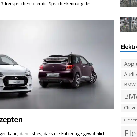
3 frei sprechen oder die Spracherkennung des
Elekt
Appl
Audi 
BMW
BMW
Chevro
nzepten
Citroë
Ele
en kann, dann ist es, dass die Fahrzeuge gewöhnlich