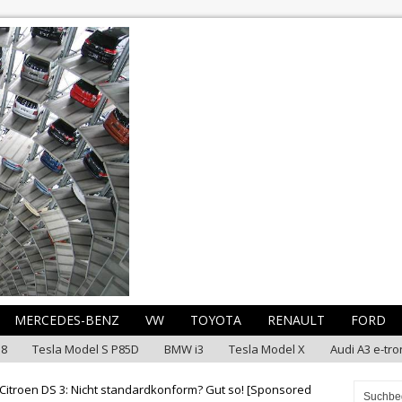
MERCEDES-BENZ
VW
TOYOTA
RENAULT
FORD
i8
Tesla Model S P85D
BMW i3
Tesla Model X
Audi A3 e-tro
Citroen DS 3: Nicht standardkonform? Gut so! [Sponsored