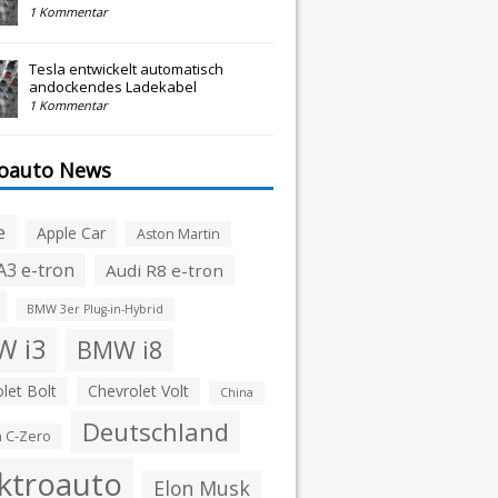
1 Kommentar
Tesla entwickelt automatisch
andockendes Ladekabel
1 Kommentar
roauto News
e
Apple Car
Aston Martin
A3 e-tron
Audi R8 e-tron
BMW 3er Plug-in-Hybrid
 i3
BMW i8
let Bolt
Chevrolet Volt
China
Deutschland
n C-Zero
ktroauto
Elon Musk