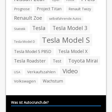
Project Titan
Prognose
Renault Twizy
Renault Zoe
selbstfahrende Autos
Tesla
Tesla Model 3
Statistik
Tesla Model S
Tesla Model D
Tesla Model X
Tesla Model S P85D
Toyota Mirai
Tesla Roadster
Test
Video
Verkaufszahlen
USA
Wachstum
Volkswagen
Was ist Autocrunch.de?