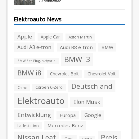
1 Kommentar
Elektroauto News
Apple
Apple Car
Aston Martin
Audi A3 e-tron
Audi R8 e-tron
BMW
BMW i3
BMW 3er Plug-in-Hybrid
BMW i8
Chevrolet Bolt
Chevrolet Volt
Deutschland
Citroën C-Zero
China
Elektroauto
Elon Musk
Entwicklung
Google
Europa
Mercedes-Benz
Ladestation
Preis
Nissan Leaf
Opel
Politik