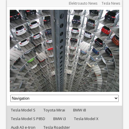
Elektroauto News
Tesla News
Tesla Model S
Toyota Mirai
BMW i8
Tesla Model S P85D
BMW i3
Tesla Model X
Audi A3 e-tron
Tesla Roadster