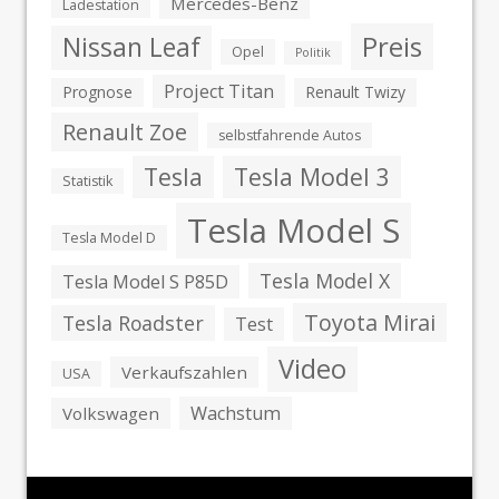
Mercedes-Benz
Ladestation
Preis
Nissan Leaf
Opel
Politik
Project Titan
Prognose
Renault Twizy
Renault Zoe
selbstfahrende Autos
Tesla
Tesla Model 3
Statistik
Tesla Model S
Tesla Model D
Tesla Model X
Tesla Model S P85D
Toyota Mirai
Tesla Roadster
Test
Video
Verkaufszahlen
USA
Wachstum
Volkswagen