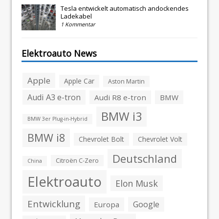
Tesla entwickelt automatisch andockendes
Ladekabel
1 Kommentar
Elektroauto News
Apple
Apple Car
Aston Martin
Audi A3 e-tron
Audi R8 e-tron
BMW
BMW i3
BMW 3er Plug-in-Hybrid
BMW i8
Chevrolet Bolt
Chevrolet Volt
Deutschland
Citroën C-Zero
China
Elektroauto
Elon Musk
Entwicklung
Google
Europa