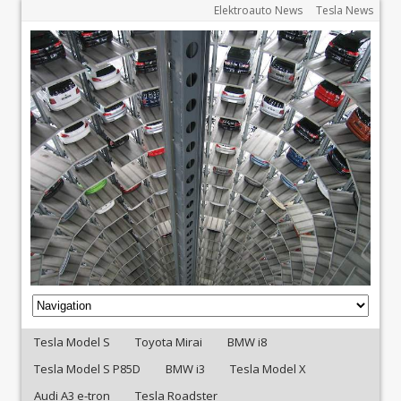
Elektroauto News
Tesla News
Tesla Model S
Toyota Mirai
BMW i8
Tesla Model S P85D
BMW i3
Tesla Model X
Audi A3 e-tron
Tesla Roadster