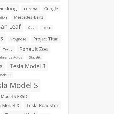
icklung
Google
Europa
Mercedes-Benz
ation
san Leaf
Opel
Politik
is
Project Titan
Prognose
Renault Zoe
t Twizy
fahrende Autos
Statistik
la
Tesla Model 3
Model D
sla Model S
 Model S P85D
a Model X
Tesla Roadster