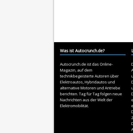
Was ist Autocrunch.de?
Autocrunch.de ist das Online-
D
Magazin, auf dem
A
technikbegeisterte Autoren über
Elektroautos
, Hybridautos und
alternative Motoren und Antriebe
berichten. Tag für Tag folgen neue
D
Nachrichten aus der Welt der
e
Elektromobilität.
D
Z
A