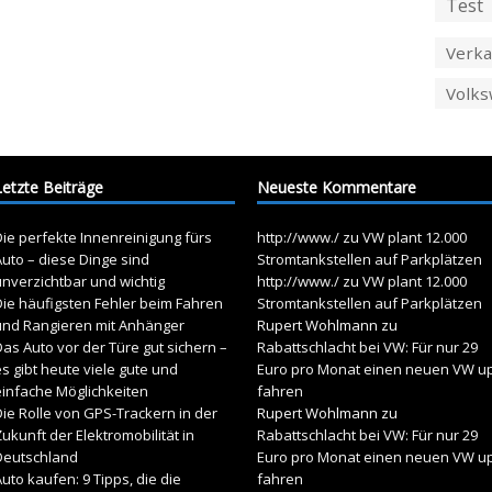
Test
Verka
Volk
Letzte Beiträge
Neueste Kommentare
ie perfekte Innenreinigung fürs
http://www./
zu
VW plant 12.000
uto – diese Dinge sind
Stromtankstellen auf Parkplätzen
unverzichtbar und wichtig
http://www./
zu
VW plant 12.000
Die häufigsten Fehler beim Fahren
Stromtankstellen auf Parkplätzen
und Rangieren mit Anhänger
Rupert Wohlmann
zu
as Auto vor der Türe gut sichern –
Rabattschlacht bei VW: Für nur 29
s gibt heute viele gute und
Euro pro Monat einen neuen VW u
einfache Möglichkeiten
fahren
ie Rolle von GPS-Trackern in der
Rupert Wohlmann
zu
ukunft der Elektromobilität in
Rabattschlacht bei VW: Für nur 29
Deutschland
Euro pro Monat einen neuen VW u
uto kaufen: 9 Tipps, die die
fahren