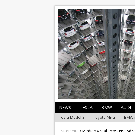
NEWS
TESLA
BMW
AUDI
Tesla Model S
Toyota Mirai
BMW 
Startseite
» Medien » real_7cb9c66e-5d6