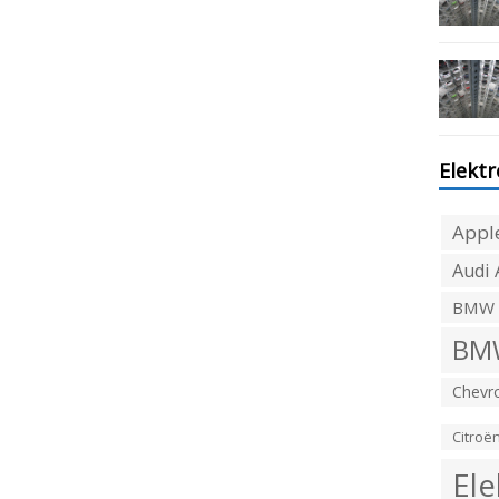
Elekt
Appl
Audi 
BMW
BMW
Chevro
Citroë
Ele