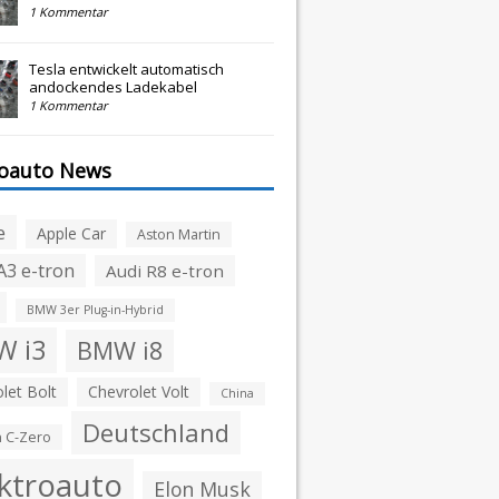
1 Kommentar
Tesla entwickelt automatisch
andockendes Ladekabel
1 Kommentar
roauto News
e
Apple Car
Aston Martin
A3 e-tron
Audi R8 e-tron
BMW 3er Plug-in-Hybrid
 i3
BMW i8
let Bolt
Chevrolet Volt
China
Deutschland
n C-Zero
ktroauto
Elon Musk