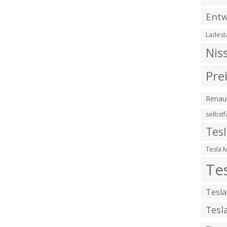
Entw
Ladest
Nis
Pre
Renaul
selbst
Tes
Tesla 
Te
Tesla
Tesl