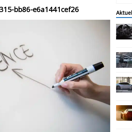
4315-bb86-e6a1441cef26
Aktue