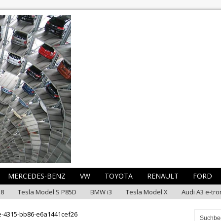
MERCEDES-BENZ
VW
TOYOTA
RENAULT
FORD
i8
Tesla Model S P85D
BMW i3
Tesla Model X
Audi A3 e-tro
e-4315-bb86-e6a1441cef26