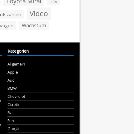
Toyota Mirai
USA
Video
ufszahlen
Wachstum
swagen
Kategorien
Allgemein
Apple
Audi
BMW
Chevrolet
p
Citroën
Fiat
Ford
p
Google