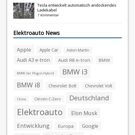
Tesla entwickelt automatisch andockendes
Ladekabel
1 Kommentar
Elektroauto News
Apple
Apple Car
Aston Martin
Audi A3 e-tron
Audi R8 e-tron
BMW
BMW i3
BMW 3er Plug-in-Hybrid
BMW i8
Chevrolet Bolt
Chevrolet Volt
Deutschland
Citroën C-Zero
China
Elektroauto
Elon Musk
Entwicklung
Google
Europa