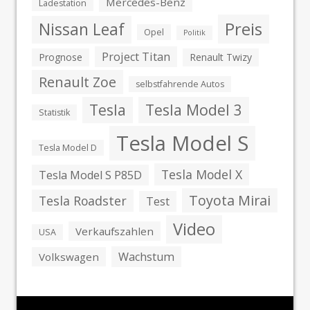
Mercedes-Benz
Ladestation
Preis
Nissan Leaf
Opel
Politik
Project Titan
Prognose
Renault Twizy
Renault Zoe
selbstfahrende Autos
Tesla
Tesla Model 3
Statistik
Tesla Model S
Tesla Model D
Tesla Model X
Tesla Model S P85D
Toyota Mirai
Tesla Roadster
Test
Video
Verkaufszahlen
USA
Wachstum
Volkswagen