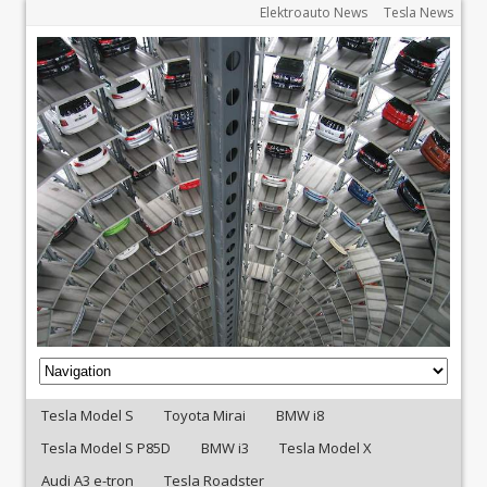
Elektroauto News
Tesla News
Tesla Model S
Toyota Mirai
BMW i8
Tesla Model S P85D
BMW i3
Tesla Model X
Audi A3 e-tron
Tesla Roadster