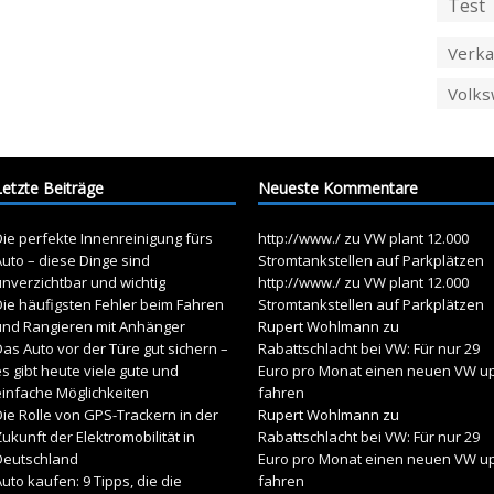
Test
Verka
Volk
Letzte Beiträge
Neueste Kommentare
ie perfekte Innenreinigung fürs
http://www./
zu
VW plant 12.000
uto – diese Dinge sind
Stromtankstellen auf Parkplätzen
unverzichtbar und wichtig
http://www./
zu
VW plant 12.000
Die häufigsten Fehler beim Fahren
Stromtankstellen auf Parkplätzen
und Rangieren mit Anhänger
Rupert Wohlmann
zu
as Auto vor der Türe gut sichern –
Rabattschlacht bei VW: Für nur 29
s gibt heute viele gute und
Euro pro Monat einen neuen VW u
einfache Möglichkeiten
fahren
ie Rolle von GPS-Trackern in der
Rupert Wohlmann
zu
ukunft der Elektromobilität in
Rabattschlacht bei VW: Für nur 29
Deutschland
Euro pro Monat einen neuen VW u
uto kaufen: 9 Tipps, die die
fahren