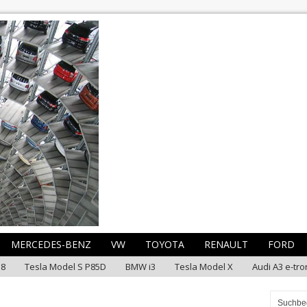
MERCEDES-BENZ
VW
TOYOTA
RENAULT
FORD
i8
Tesla Model S P85D
BMW i3
Tesla Model X
Audi A3 e-tro