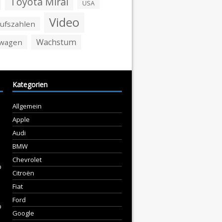
Toyota Mirai
USA
Video
ufszahlen
Wachstum
swagen
Kategorien
Allgemein
Apple
Audi
BMW
Chevrolet
p
Citroën
Fiat
Ford
p
Google