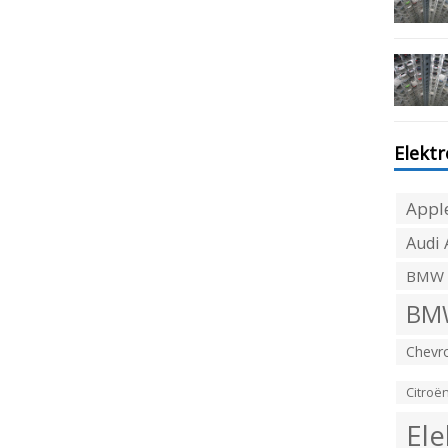
Elekt
Appl
Audi 
BMW
BMW
Chevro
Citroë
Ele