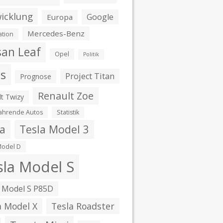
icklung
Google
Europa
Mercedes-Benz
ation
san Leaf
Opel
Politik
is
Project Titan
Prognose
Renault Zoe
t Twizy
fahrende Autos
Statistik
la
Tesla Model 3
Model D
sla Model S
 Model S P85D
a Model X
Tesla Roadster