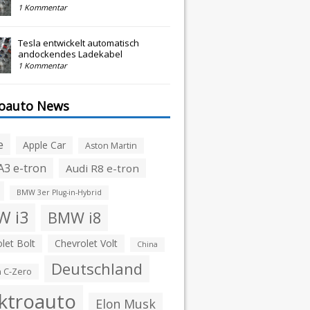
1 Kommentar
Tesla entwickelt automatisch
andockendes Ladekabel
1 Kommentar
roauto News
e
Apple Car
Aston Martin
A3 e-tron
Audi R8 e-tron
BMW 3er Plug-in-Hybrid
 i3
BMW i8
let Bolt
Chevrolet Volt
China
Deutschland
n C-Zero
ktroauto
Elon Musk