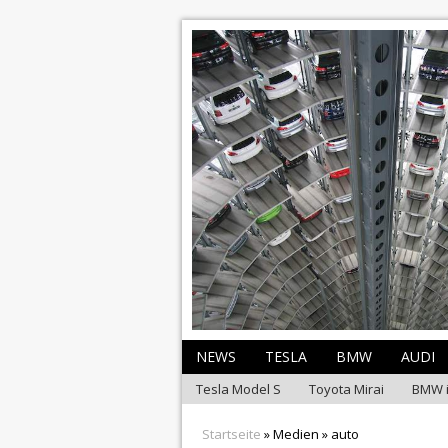
NEWS
TESLA
BMW
AUDI
Tesla Model S
Toyota Mirai
BMW 
Startseite
» Medien » auto