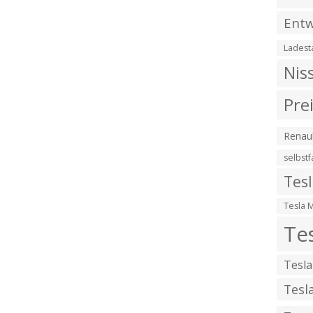
Entw
Ladest
Nis
Pre
Renaul
selbst
Tes
Tesla 
Te
Tesla
Tesl