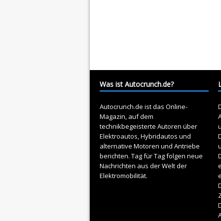
Was ist Autocrunch.de?
Autocrunch.de ist das Online-
D
Magazin, auf dem
A
technikbegeisterte Autoren über
Elektroautos
, Hybridautos und
alternative Motoren und Antriebe
berichten. Tag für Tag folgen neue
D
Nachrichten aus der Welt der
e
Elektromobilität.
D
Z
A