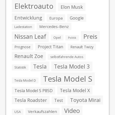
Elektroauto
Elon Musk
Entwicklung
Google
Europa
Mercedes-Benz
Ladestation
Preis
Nissan Leaf
Opel
Politik
Project Titan
Prognose
Renault Twizy
Renault Zoe
selbstfahrende Autos
Tesla
Tesla Model 3
Statistik
Tesla Model S
Tesla Model D
Tesla Model X
Tesla Model S P85D
Toyota Mirai
Tesla Roadster
Test
Video
Verkaufszahlen
USA