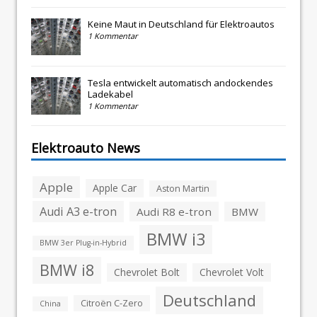
Keine Maut in Deutschland für Elektroautos
1 Kommentar
Tesla entwickelt automatisch andockendes
Ladekabel
1 Kommentar
Elektroauto News
Apple
Apple Car
Aston Martin
Audi A3 e-tron
Audi R8 e-tron
BMW
BMW i3
BMW 3er Plug-in-Hybrid
BMW i8
Chevrolet Bolt
Chevrolet Volt
Deutschland
Citroën C-Zero
China