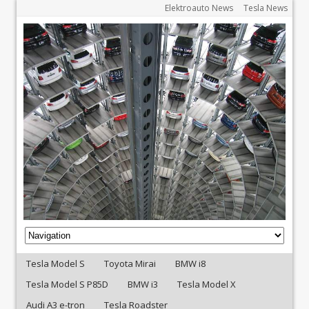
Elektroauto News
Tesla News
Tesla Model S
Toyota Mirai
BMW i8
Tesla Model S P85D
BMW i3
Tesla Model X
Audi A3 e-tron
Tesla Roadster