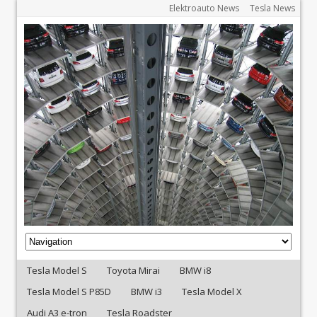
Elektroauto News
Tesla News
Tesla Model S
Toyota Mirai
BMW i8
Tesla Model S P85D
BMW i3
Tesla Model X
Audi A3 e-tron
Tesla Roadster