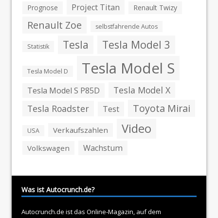
Project Titan
Prognose
Renault Twizy
Renault Zoe
selbstfahrende Autos
Tesla
Tesla Model 3
Statistik
Tesla Model S
Tesla Model D
Tesla Model X
Tesla Model S P85D
Toyota Mirai
Tesla Roadster
Test
Video
Verkaufszahlen
USA
Wachstum
Volkswagen
Was ist Autocrunch.de?
Autocrunch.de ist das Online-Magazin, auf dem