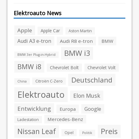
Elektroauto News
Apple
Apple Car
Aston Martin
Audi A3 e-tron
Audi R8 e-tron
BMW
BMW i3
BMW 3er Plug-in-Hybrid
BMW i8
Chevrolet Bolt
Chevrolet Volt
Deutschland
Citroën C-Zero
China
Elektroauto
Elon Musk
Entwicklung
Google
Europa
Mercedes-Benz
Ladestation
Preis
Nissan Leaf
Opel
Politik