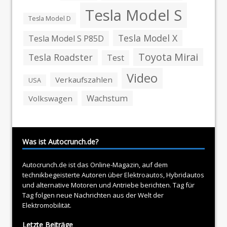
Tesla Model S
Tesla Model D
Tesla Model X
Tesla Model S P85D
Toyota Mirai
Tesla Roadster
Test
Video
Verkaufszahlen
USA
Wachstum
Volkswagen
Was ist Autocrunch.de?
Autocrunch.de ist das Online-Magazin, auf dem
technikbegeisterte Autoren über
Elektroautos
, Hybridautos
und alternative Motoren und Antriebe berichten. Tag für
Tag folgen neue Nachrichten aus der Welt der
Elektromobilität.
Letzte Beiträge