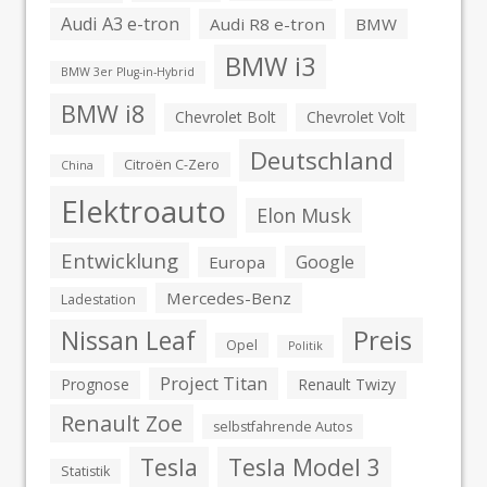
Audi A3 e-tron
Audi R8 e-tron
BMW
BMW i3
BMW 3er Plug-in-Hybrid
BMW i8
Chevrolet Bolt
Chevrolet Volt
Deutschland
Citroën C-Zero
China
Elektroauto
Elon Musk
Entwicklung
Google
Europa
Mercedes-Benz
Ladestation
Preis
Nissan Leaf
Opel
Politik
Project Titan
Prognose
Renault Twizy
Renault Zoe
selbstfahrende Autos
Tesla
Tesla Model 3
Statistik