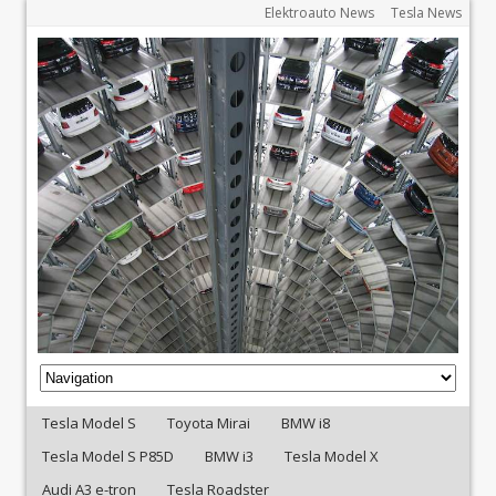
Elektroauto News
Tesla News
Tesla Model S
Toyota Mirai
BMW i8
Tesla Model S P85D
BMW i3
Tesla Model X
Audi A3 e-tron
Tesla Roadster