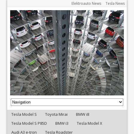
Elektroauto News
Tesla News
Tesla Model S
Toyota Mirai
BMW i8
Tesla Model S P85D
BMW i3
Tesla Model X
Audi A3 e-tron
Tesla Roadster