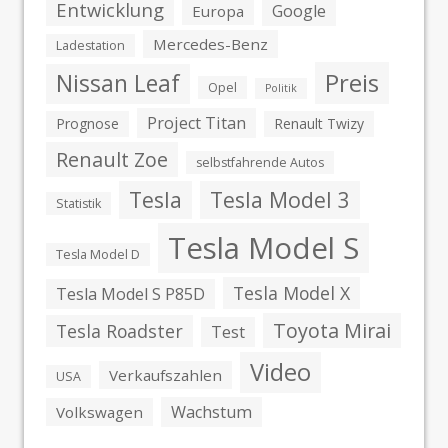
Entwicklung
Google
Europa
Mercedes-Benz
Ladestation
Preis
Nissan Leaf
Opel
Politik
Project Titan
Prognose
Renault Twizy
Renault Zoe
selbstfahrende Autos
Tesla
Tesla Model 3
Statistik
Tesla Model S
Tesla Model D
Tesla Model X
Tesla Model S P85D
Toyota Mirai
Tesla Roadster
Test
Video
Verkaufszahlen
USA
Wachstum
Volkswagen