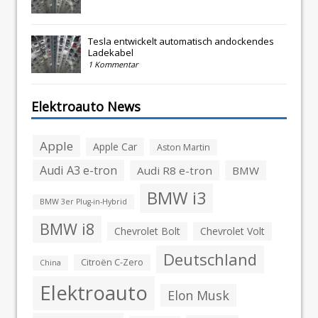
Tesla entwickelt automatisch andockendes
Ladekabel
1 Kommentar
Elektroauto News
Apple
Apple Car
Aston Martin
Audi A3 e-tron
Audi R8 e-tron
BMW
BMW i3
BMW 3er Plug-in-Hybrid
BMW i8
Chevrolet Bolt
Chevrolet Volt
Deutschland
Citroën C-Zero
China
Elektroauto
Elon Musk