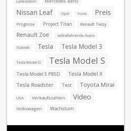
Mercedes-Benz
Ladestation
Preis
Nissan Leaf
Opel
Politik
Project Titan
Prognose
Renault Twizy
Renault Zoe
selbstfahrende Autos
Tesla
Tesla Model 3
Statistik
Tesla Model S
Tesla Model D
Tesla Model X
Tesla Model S P85D
Toyota Mirai
Tesla Roadster
Test
Video
Verkaufszahlen
USA
Wachstum
Volkswagen