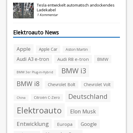
Tesla entwickelt automatisch andockendes
Ladekabel
1 Kommentar
Elektroauto News
Apple
Apple Car
Aston Martin
Audi A3 e-tron
Audi R8 e-tron
BMW
BMW i3
BMW 3er Plug-in-Hybrid
BMW i8
Chevrolet Bolt
Chevrolet Volt
Deutschland
Citroën C-Zero
China
Elektroauto
Elon Musk
Entwicklung
Google
Europa