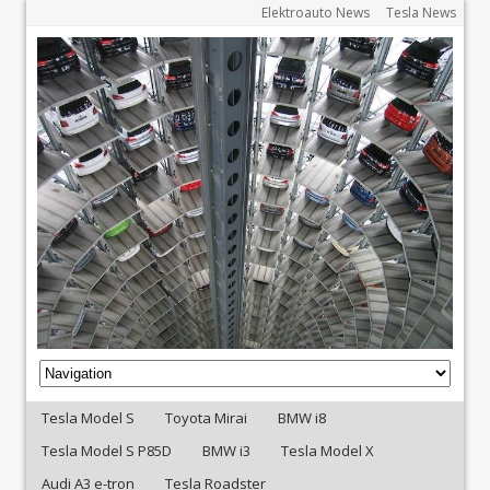
Elektroauto News
Tesla News
Tesla Model S
Toyota Mirai
BMW i8
Tesla Model S P85D
BMW i3
Tesla Model X
Audi A3 e-tron
Tesla Roadster