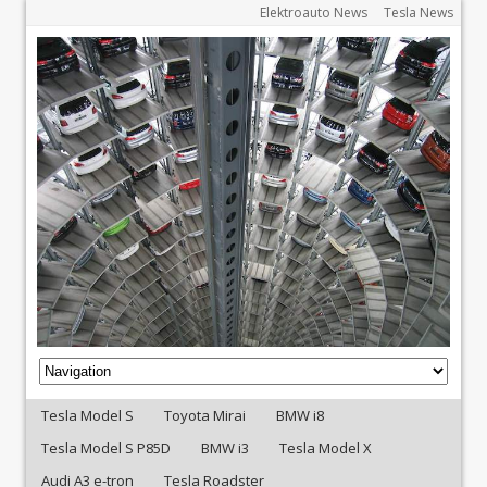
Elektroauto News
Tesla News
Tesla Model S
Toyota Mirai
BMW i8
Tesla Model S P85D
BMW i3
Tesla Model X
Audi A3 e-tron
Tesla Roadster