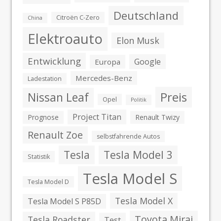
Deutschland
Citroën C-Zero
China
Elektroauto
Elon Musk
Entwicklung
Google
Europa
Mercedes-Benz
Ladestation
Preis
Nissan Leaf
Opel
Politik
Project Titan
Prognose
Renault Twizy
Renault Zoe
selbstfahrende Autos
Tesla
Tesla Model 3
Statistik
Tesla Model S
Tesla Model D
Tesla Model X
Tesla Model S P85D
Toyota Mirai
Tesla Roadster
Test