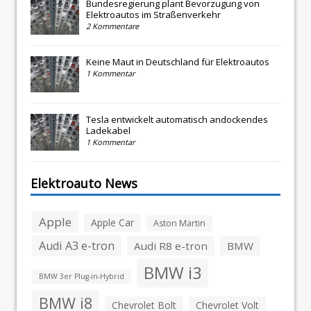
Bundesregierung plant Bevorzugung von
Elektroautos im Straßenverkehr
2 Kommentare
Keine Maut in Deutschland für Elektroautos
1 Kommentar
Tesla entwickelt automatisch andockendes
Ladekabel
1 Kommentar
Elektroauto News
Apple
Apple Car
Aston Martin
Audi A3 e-tron
Audi R8 e-tron
BMW
BMW i3
BMW 3er Plug-in-Hybrid
BMW i8
Chevrolet Bolt
Chevrolet Volt