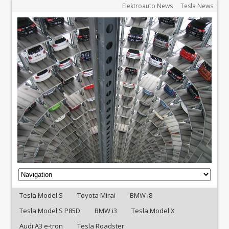
Elektroauto News
Tesla News
Tesla Model S
Toyota Mirai
BMW i8
Tesla Model S P85D
BMW i3
Tesla Model X
Audi A3 e-tron
Tesla Roadster