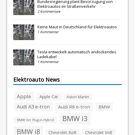
Bundesregierung plant Bevorzugung von
Elektroautos im Straßenverkehr
2 Kommentare
Keine Maut in Deutschland für Elektroautos
1 Kommentar
Tesla entwickelt automatisch andockendes
Ladekabel
1 Kommentar
Elektroauto News
Apple
Apple Car
Aston Martin
Audi A3 e-tron
Audi R8 e-tron
BMW
BMW i3
BMW 3er Plug-in-Hybrid
BMW i8
Chevrolet Bolt
Chevrolet Volt