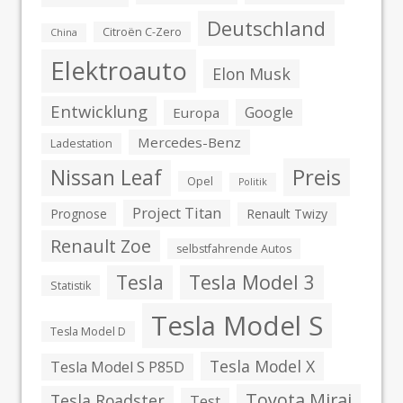
Deutschland
Citroën C-Zero
China
Elektroauto
Elon Musk
Entwicklung
Google
Europa
Mercedes-Benz
Ladestation
Preis
Nissan Leaf
Opel
Politik
Project Titan
Prognose
Renault Twizy
Renault Zoe
selbstfahrende Autos
Tesla
Tesla Model 3
Statistik
Tesla Model S
Tesla Model D
Tesla Model X
Tesla Model S P85D
Toyota Mirai
Tesla Roadster
Test