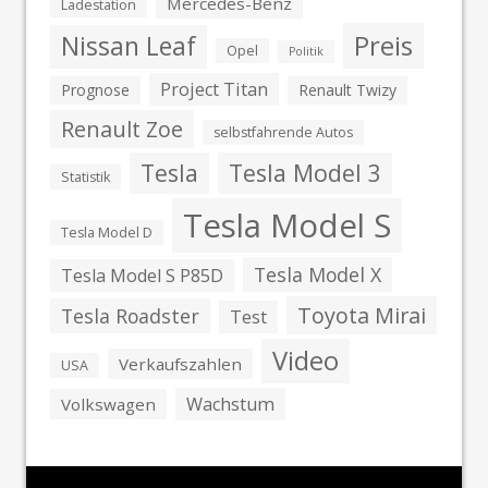
Mercedes-Benz
Ladestation
Preis
Nissan Leaf
Opel
Politik
Project Titan
Prognose
Renault Twizy
Renault Zoe
selbstfahrende Autos
Tesla
Tesla Model 3
Statistik
Tesla Model S
Tesla Model D
Tesla Model X
Tesla Model S P85D
Toyota Mirai
Tesla Roadster
Test
Video
Verkaufszahlen
USA
Wachstum
Volkswagen