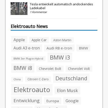
Tesla entwickelt automatisch andockendes
Ladekabel
1 Kommentar
Elektroauto News
Apple
Apple Car
Aston Martin
Audi A3 e-tron
Audi R8 e-tron
BMW
BMW i3
BMW 3er Plug-in-Hybrid
BMW i8
Chevrolet Bolt
Chevrolet Volt
Deutschland
Citroën C-Zero
China
Elektroauto
Elon Musk
Entwicklung
Google
Europa