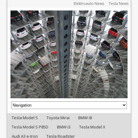
Elektroauto News
Tesla News
Tesla Model S
Toyota Mirai
BMW i8
Tesla Model S P85D
BMW i3
Tesla Model X
Audi A3 e-tron
Tesla Roadster