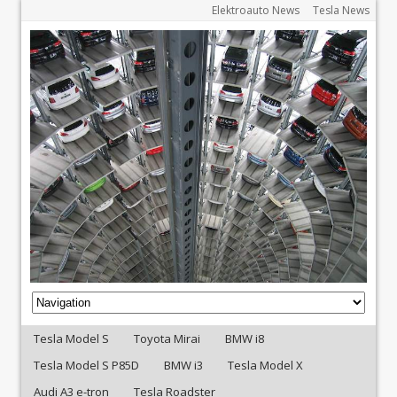
Elektroauto News
Tesla News
Tesla Model S
Toyota Mirai
BMW i8
Tesla Model S P85D
BMW i3
Tesla Model X
Audi A3 e-tron
Tesla Roadster