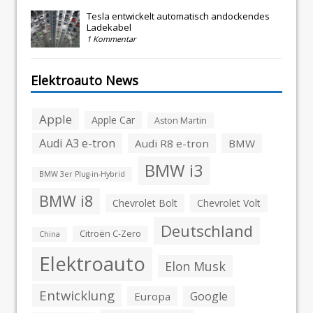
Tesla entwickelt automatisch andockendes
Ladekabel
1 Kommentar
Elektroauto News
Apple
Apple Car
Aston Martin
Audi A3 e-tron
Audi R8 e-tron
BMW
BMW i3
BMW 3er Plug-in-Hybrid
BMW i8
Chevrolet Bolt
Chevrolet Volt
Deutschland
Citroën C-Zero
China
Elektroauto
Elon Musk
Entwicklung
Google
Europa