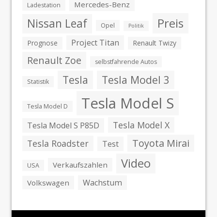
Mercedes-Benz
Ladestation
Preis
Nissan Leaf
Opel
Politik
Project Titan
Prognose
Renault Twizy
Renault Zoe
selbstfahrende Autos
Tesla
Tesla Model 3
Statistik
Tesla Model S
Tesla Model D
Tesla Model X
Tesla Model S P85D
Toyota Mirai
Tesla Roadster
Test
Video
Verkaufszahlen
USA
Wachstum
Volkswagen