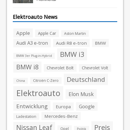
Elektroauto News
Apple
Apple Car
Aston Martin
Audi A3 e-tron
Audi R8 e-tron
BMW
BMW i3
BMW 3er Plug-in-Hybrid
BMW i8
Chevrolet Bolt
Chevrolet Volt
Deutschland
Citroën C-Zero
China
Elektroauto
Elon Musk
Entwicklung
Google
Europa
Mercedes-Benz
Ladestation
Preis
Nissan Leaf
Opel
Politik