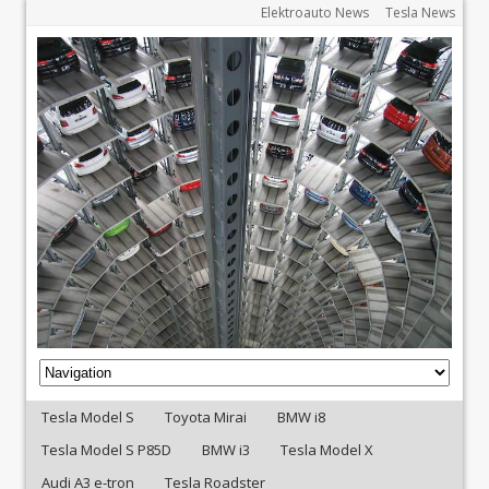
Elektroauto News
Tesla News
Tesla Model S
Toyota Mirai
BMW i8
Tesla Model S P85D
BMW i3
Tesla Model X
Audi A3 e-tron
Tesla Roadster