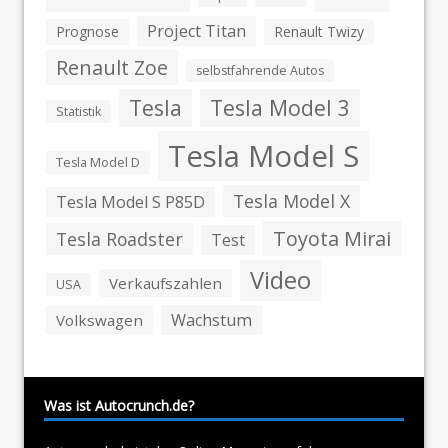
Project Titan
Prognose
Renault Twizy
Renault Zoe
selbstfahrende Autos
Tesla
Tesla Model 3
Statistik
Tesla Model S
Tesla Model D
Tesla Model X
Tesla Model S P85D
Toyota Mirai
Tesla Roadster
Test
Video
Verkaufszahlen
USA
Wachstum
Volkswagen
Was ist Autocrunch.de?