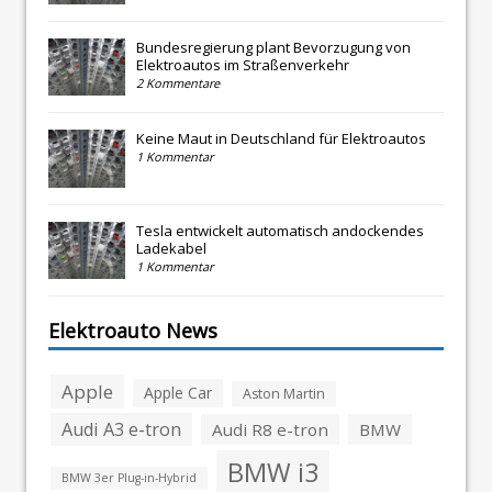
Bundesregierung plant Bevorzugung von
Elektroautos im Straßenverkehr
2 Kommentare
Keine Maut in Deutschland für Elektroautos
1 Kommentar
Tesla entwickelt automatisch andockendes
Ladekabel
1 Kommentar
Elektroauto News
Apple
Apple Car
Aston Martin
Audi A3 e-tron
Audi R8 e-tron
BMW
BMW i3
BMW 3er Plug-in-Hybrid