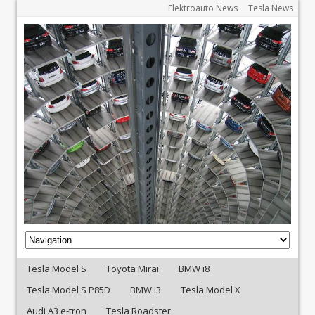
Elektroauto News
Tesla News
Tesla Model S
Toyota Mirai
BMW i8
Tesla Model S P85D
BMW i3
Tesla Model X
Audi A3 e-tron
Tesla Roadster