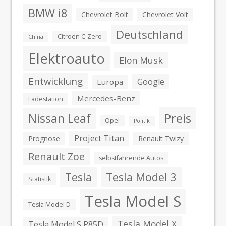
BMW i8
Chevrolet Bolt
Chevrolet Volt
Deutschland
Citroën C-Zero
China
Elektroauto
Elon Musk
Entwicklung
Google
Europa
Mercedes-Benz
Ladestation
Preis
Nissan Leaf
Opel
Politik
Project Titan
Prognose
Renault Twizy
Renault Zoe
selbstfahrende Autos
Tesla
Tesla Model 3
Statistik
Tesla Model S
Tesla Model D
Tesla Model X
Tesla Model S P85D