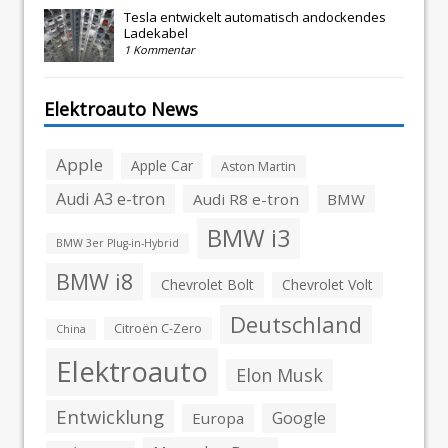
Tesla entwickelt automatisch andockendes
Ladekabel
1 Kommentar
Elektroauto News
Apple
Apple Car
Aston Martin
Audi A3 e-tron
Audi R8 e-tron
BMW
BMW i3
BMW 3er Plug-in-Hybrid
BMW i8
Chevrolet Bolt
Chevrolet Volt
Deutschland
Citroën C-Zero
China
Elektroauto
Elon Musk
Entwicklung
Google
Europa