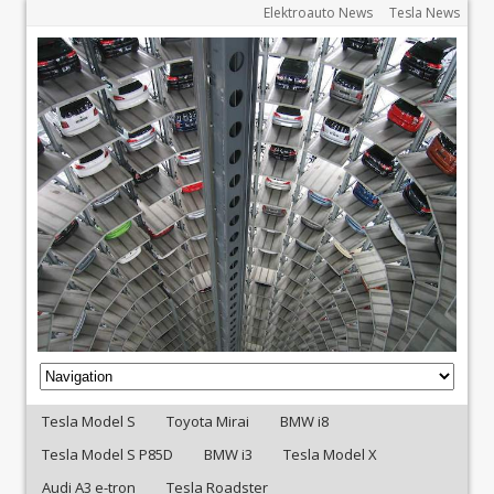
Elektroauto News
Tesla News
Tesla Model S
Toyota Mirai
BMW i8
Tesla Model S P85D
BMW i3
Tesla Model X
Audi A3 e-tron
Tesla Roadster