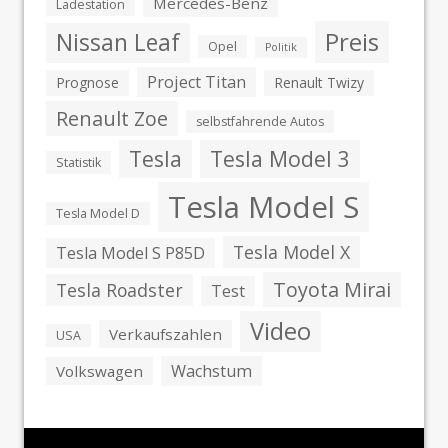
Mercedes-Benz
Ladestation
Preis
Nissan Leaf
Opel
Politik
Project Titan
Prognose
Renault Twizy
Renault Zoe
selbstfahrende Autos
Tesla
Tesla Model 3
Statistik
Tesla Model S
Tesla Model D
Tesla Model X
Tesla Model S P85D
Toyota Mirai
Tesla Roadster
Test
Video
Verkaufszahlen
USA
Wachstum
Volkswagen