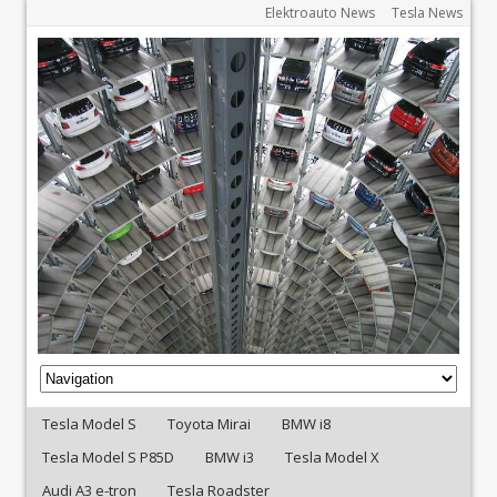
Elektroauto News
Tesla News
Tesla Model S
Toyota Mirai
BMW i8
Tesla Model S P85D
BMW i3
Tesla Model X
Audi A3 e-tron
Tesla Roadster