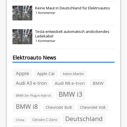
Keine Maut in Deutschland für Elektroautos
1 Kommentar
Tesla entwickelt automatisch andockendes
Ladekabel
1 Kommentar
Elektroauto News
Apple
Apple Car
Aston Martin
Audi A3 e-tron
Audi R8 e-tron
BMW
BMW i3
BMW 3er Plug-in-Hybrid
BMW i8
Chevrolet Bolt
Chevrolet Volt
Deutschland
Citroën C-Zero
China