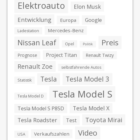
Elektroauto
Elon Musk
Entwicklung
Google
Europa
Mercedes-Benz
Ladestation
Preis
Nissan Leaf
Opel
Politik
Project Titan
Prognose
Renault Twizy
Renault Zoe
selbstfahrende Autos
Tesla
Tesla Model 3
Statistik
Tesla Model S
Tesla Model D
Tesla Model X
Tesla Model S P85D
Toyota Mirai
Tesla Roadster
Test
Video
Verkaufszahlen
USA