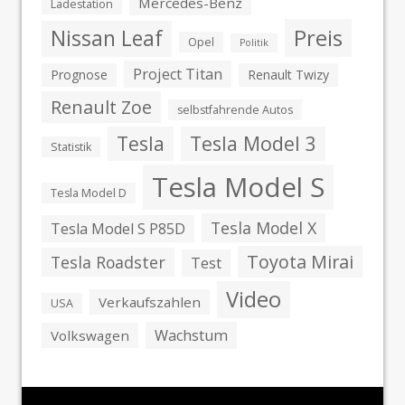
Mercedes-Benz
Ladestation
Preis
Nissan Leaf
Opel
Politik
Project Titan
Prognose
Renault Twizy
Renault Zoe
selbstfahrende Autos
Tesla
Tesla Model 3
Statistik
Tesla Model S
Tesla Model D
Tesla Model X
Tesla Model S P85D
Toyota Mirai
Tesla Roadster
Test
Video
Verkaufszahlen
USA
Wachstum
Volkswagen