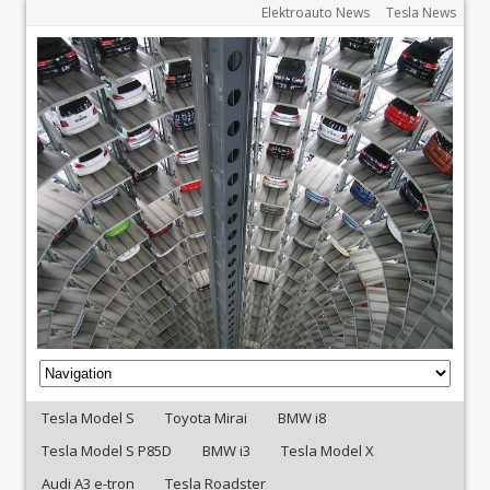
Elektroauto News
Tesla News
Tesla Model S
Toyota Mirai
BMW i8
Tesla Model S P85D
BMW i3
Tesla Model X
Audi A3 e-tron
Tesla Roadster