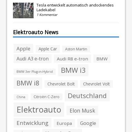
Tesla entwickelt automatisch andockendes
Ladekabel
1 Kommentar
Elektroauto News
Apple
Apple Car
Aston Martin
Audi A3 e-tron
Audi R8 e-tron
BMW
BMW i3
BMW 3er Plug-in-Hybrid
BMW i8
Chevrolet Bolt
Chevrolet Volt
Deutschland
Citroën C-Zero
China
Elektroauto
Elon Musk
Entwicklung
Google
Europa