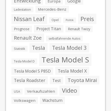
Entwicklung
Google
Europa
Mercedes-Benz
Ladestation
Preis
Nissan Leaf
Opel
Politik
Project Titan
Prognose
Renault Twizy
Renault Zoe
selbstfahrende Autos
Tesla
Tesla Model 3
Statistik
Tesla Model S
Tesla Model D
Tesla Model X
Tesla Model S P85D
Toyota Mirai
Tesla Roadster
Test
Video
Verkaufszahlen
USA
Wachstum
Volkswagen