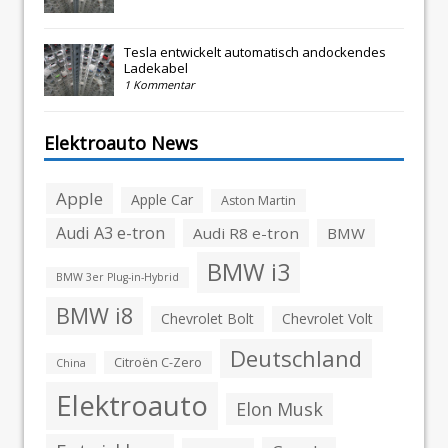
Tesla entwickelt automatisch andockendes
Ladekabel
1 Kommentar
Elektroauto News
Apple
Apple Car
Aston Martin
Audi A3 e-tron
Audi R8 e-tron
BMW
BMW i3
BMW 3er Plug-in-Hybrid
BMW i8
Chevrolet Bolt
Chevrolet Volt
Deutschland
Citroën C-Zero
China
Elektroauto
Elon Musk