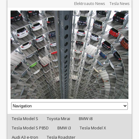
Elektroauto News
Tesla News
Tesla Model S
Toyota Mirai
BMW i8
Tesla Model S P85D
BMW i3
Tesla Model X
Audi A3 e-tron
Tesla Roadster