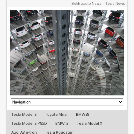
Elektroauto News
Tesla News
Tesla Model S
Toyota Mirai
BMW i8
Tesla Model S P85D
BMW i3
Tesla Model X
Audi A3 e-tron
Tesla Roadster