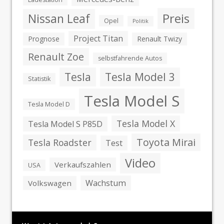
Preis
Nissan Leaf
Opel
Politik
Project Titan
Prognose
Renault Twizy
Renault Zoe
selbstfahrende Autos
Tesla
Tesla Model 3
Statistik
Tesla Model S
Tesla Model D
Tesla Model X
Tesla Model S P85D
Toyota Mirai
Tesla Roadster
Test
Video
Verkaufszahlen
USA
Wachstum
Volkswagen