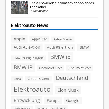
Tesla entwickelt automatisch andockendes
Ladekabel
1 Kommentar
Elektroauto News
Apple
Apple Car
Aston Martin
Audi A3 e-tron
Audi R8 e-tron
BMW
BMW i3
BMW 3er Plug-in-Hybrid
BMW i8
Chevrolet Bolt
Chevrolet Volt
Deutschland
Citroën C-Zero
China
Elektroauto
Elon Musk
Entwicklung
Google
Europa
Mercedes-Benz
Ladestation