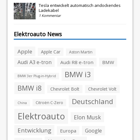
Tesla entwickelt automatisch andockendes
Ladekabel
1 Kommentar
Elektroauto News
Apple
Apple Car
Aston Martin
Audi A3 e-tron
Audi R8 e-tron
BMW
BMW i3
BMW 3er Plug-in-Hybrid
BMW i8
Chevrolet Bolt
Chevrolet Volt
Deutschland
Citroën C-Zero
China
Elektroauto
Elon Musk
Entwicklung
Google
Europa