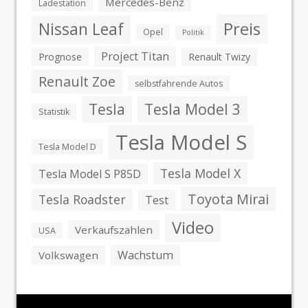
Mercedes-Benz
Ladestation
Preis
Nissan Leaf
Opel
Politik
Project Titan
Prognose
Renault Twizy
Renault Zoe
selbstfahrende Autos
Tesla
Tesla Model 3
Statistik
Tesla Model S
Tesla Model D
Tesla Model X
Tesla Model S P85D
Toyota Mirai
Tesla Roadster
Test
Video
Verkaufszahlen
USA
Wachstum
Volkswagen