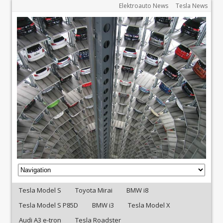
Elektroauto News
Tesla News
Tesla Model S
Toyota Mirai
BMW i8
Tesla Model S P85D
BMW i3
Tesla Model X
Audi A3 e-tron
Tesla Roadster