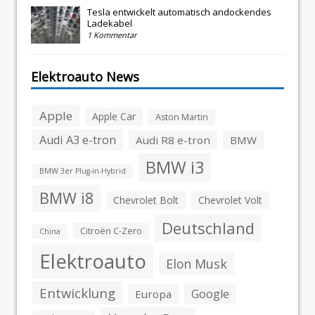
Tesla entwickelt automatisch andockendes
Ladekabel
1 Kommentar
Elektroauto News
Apple
Apple Car
Aston Martin
Audi A3 e-tron
Audi R8 e-tron
BMW
BMW i3
BMW 3er Plug-in-Hybrid
BMW i8
Chevrolet Bolt
Chevrolet Volt
Deutschland
Citroën C-Zero
China
Elektroauto
Elon Musk
Entwicklung
Google
Europa