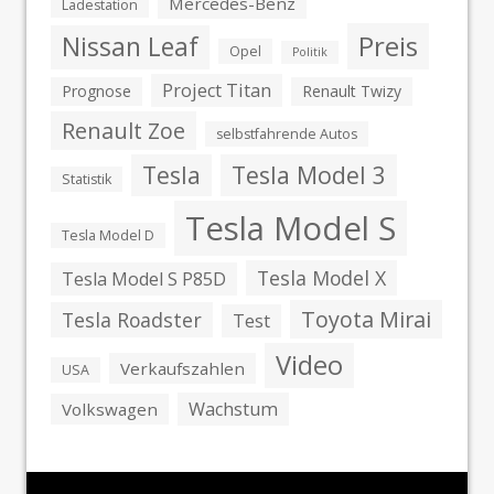
Mercedes-Benz
Ladestation
Preis
Nissan Leaf
Opel
Politik
Project Titan
Prognose
Renault Twizy
Renault Zoe
selbstfahrende Autos
Tesla
Tesla Model 3
Statistik
Tesla Model S
Tesla Model D
Tesla Model X
Tesla Model S P85D
Toyota Mirai
Tesla Roadster
Test
Video
Verkaufszahlen
USA
Wachstum
Volkswagen