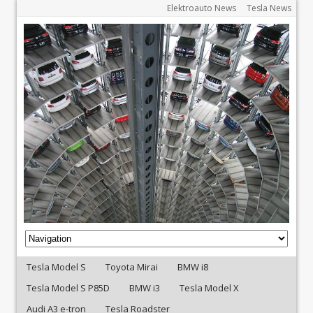
Elektroauto News
Tesla News
Tesla Model S
Toyota Mirai
BMW i8
Tesla Model S P85D
BMW i3
Tesla Model X
Audi A3 e-tron
Tesla Roadster