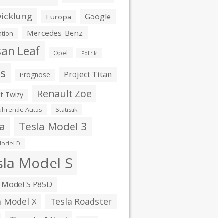
icklung
Google
Europa
Mercedes-Benz
ation
san Leaf
Opel
Politik
is
Project Titan
Prognose
Renault Zoe
t Twizy
fahrende Autos
Statistik
la
Tesla Model 3
Model D
sla Model S
 Model S P85D
a Model X
Tesla Roadster