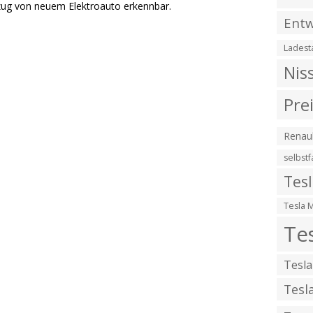
zug von neuem Elektroauto erkennbar.
Entw
Ladest
Nis
Pre
Renaul
selbst
Tes
Tesla 
Te
Tesla
Tesl