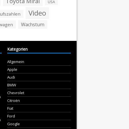
Toyota Mirai
USA
Video
ufszahlen
Wachstum
swagen
Kategorien
Allgemein
Apple
Audi
BMW
Chevrolet
p
Citroën
Fiat
Ford
p
Google