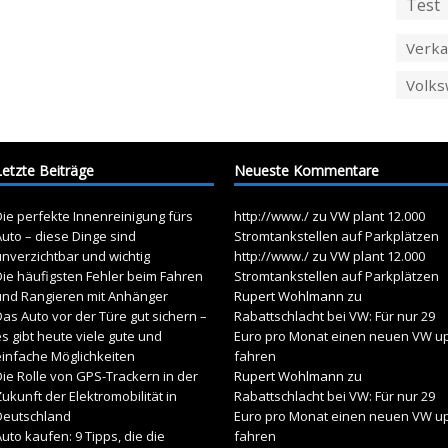
Test
Verka
Volk
Letzte Beiträge
Neueste Kommentare
ie perfekte Innenreinigung fürs
http://www./
zu
VW plant 12.000
uto – diese Dinge sind
Stromtankstellen auf Parkplätzen
unverzichtbar und wichtig
http://www./
zu
VW plant 12.000
Die häufigsten Fehler beim Fahren
Stromtankstellen auf Parkplätzen
und Rangieren mit Anhänger
Rupert Wohlmann
zu
as Auto vor der Türe gut sichern –
Rabattschlacht bei VW: Für nur 29
s gibt heute viele gute und
Euro pro Monat einen neuen VW u
einfache Möglichkeiten
fahren
ie Rolle von GPS-Trackern in der
Rupert Wohlmann
zu
ukunft der Elektromobilität in
Rabattschlacht bei VW: Für nur 29
Deutschland
Euro pro Monat einen neuen VW u
uto kaufen: 9 Tipps, die die
fahren