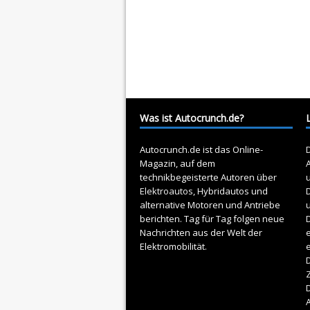
Was ist Autocrunch.de?
Autocrunch.de ist das Online-
D
Magazin, auf dem
A
technikbegeisterte Autoren über
Elektroautos
, Hybridautos und
alternative Motoren und Antriebe
berichten. Tag für Tag folgen neue
D
Nachrichten aus der Welt der
e
Elektromobilität.
D
Z
A