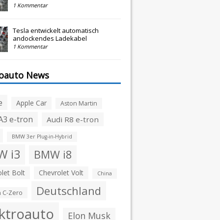
1 Kommentar
Tesla entwickelt automatisch
andockendes Ladekabel
1 Kommentar
roauto News
e
Apple Car
Aston Martin
A3 e-tron
Audi R8 e-tron
BMW 3er Plug-in-Hybrid
 i3
BMW i8
let Bolt
Chevrolet Volt
China
Deutschland
n C-Zero
ktroauto
Elon Musk