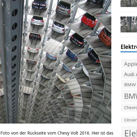
Elekt
Appl
Audi 
BMW
BMW
Chevro
Citroë
Ele
Foto von der Rückseite vom Chevy Volt 2016. Hier ist das