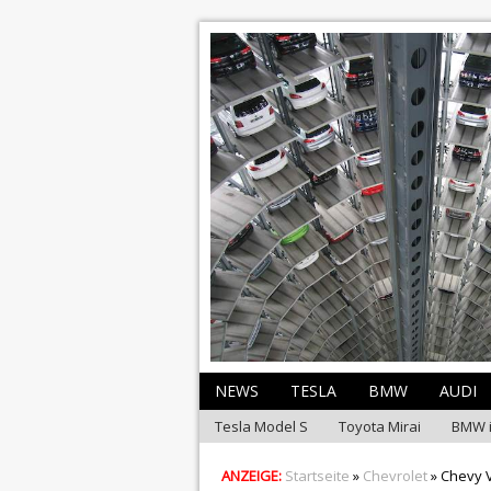
NEWS
TESLA
BMW
AUDI
Tesla Model S
Toyota Mirai
BMW 
ANZEIGE:
Startseite
»
Chevrolet
» Chevy V