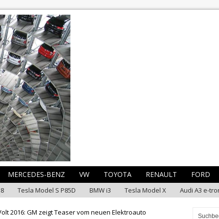
MERCEDES-BENZ
VW
TOYOTA
RENAULT
FORD
i8
Tesla Model S P85D
BMW i3
Tesla Model X
Audi A3 e-tro
olt 2016: GM zeigt Teaser vom neuen Elektroauto