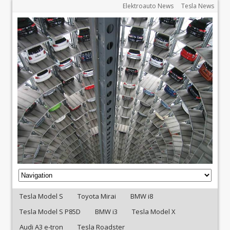
Elektroauto News
Tesla News
Tesla Model S
Toyota Mirai
BMW i8
Tesla Model S P85D
BMW i3
Tesla Model X
Audi A3 e-tron
Tesla Roadster