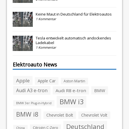
Keine Maut in Deutschland für Elektroautos
1 Kommentar
Tesla entwickelt automatisch andockendes
Ladekabel
1 Kommentar
Elektroauto News
Apple
Apple Car
Aston Martin
Audi A3 e-tron
Audi R8 e-tron
BMW
BMW i3
BMW 3er Plug-in-Hybrid
BMW i8
Chevrolet Bolt
Chevrolet Volt
Deutschland
Citroën C-Zero
China