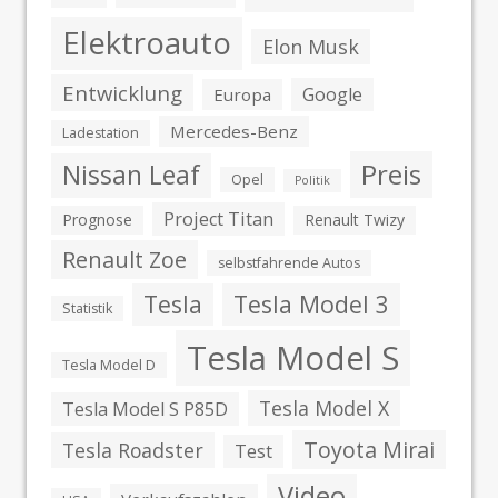
Elektroauto
Elon Musk
Entwicklung
Google
Europa
Mercedes-Benz
Ladestation
Preis
Nissan Leaf
Opel
Politik
Project Titan
Prognose
Renault Twizy
Renault Zoe
selbstfahrende Autos
Tesla
Tesla Model 3
Statistik
Tesla Model S
Tesla Model D
Tesla Model X
Tesla Model S P85D
Toyota Mirai
Tesla Roadster
Test
Video