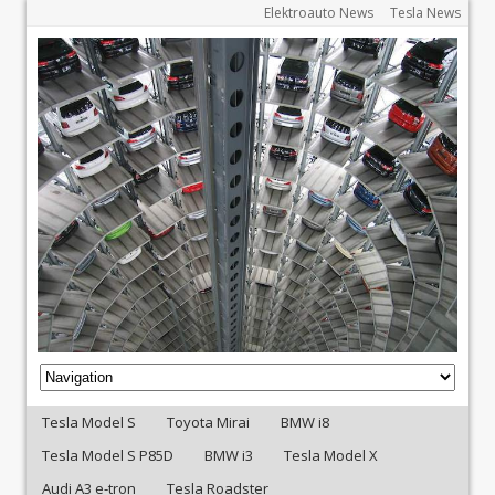
Elektroauto News
Tesla News
Tesla Model S
Toyota Mirai
BMW i8
Tesla Model S P85D
BMW i3
Tesla Model X
Audi A3 e-tron
Tesla Roadster