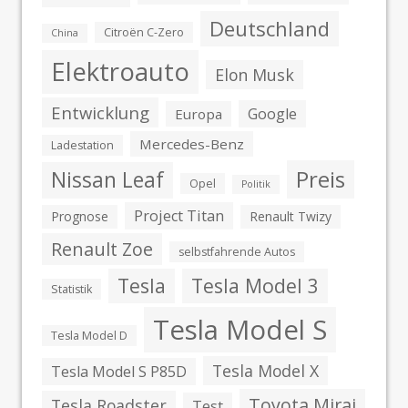
Deutschland
Citroën C-Zero
China
Elektroauto
Elon Musk
Entwicklung
Google
Europa
Mercedes-Benz
Ladestation
Preis
Nissan Leaf
Opel
Politik
Project Titan
Prognose
Renault Twizy
Renault Zoe
selbstfahrende Autos
Tesla
Tesla Model 3
Statistik
Tesla Model S
Tesla Model D
Tesla Model X
Tesla Model S P85D
Toyota Mirai
Tesla Roadster
Test