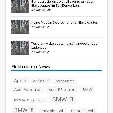
Bundesregierung plant Bevorzugung von
Elektroautos im Straßenverkehr
2 Kommentare
Keine Maut in Deutschland für Elektroautos
1 Kommentar
Tesla entwickelt automatisch andockendes
Ladekabel
1 Kommentar
Elektroauto News
Apple
Apple Car
Aston Martin
Audi A3 e-tron
Audi R8 e-tron
BMW
BMW i3
BMW 3er Plug-in-Hybrid
BMW i8
Chevrolet Bolt
Chevrolet Volt