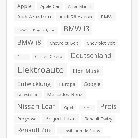
Apple
Apple Car
Aston Martin
Audi A3 e-tron
Audi R8 e-tron
BMW
BMW i3
BMW 3er Plug-in-Hybrid
BMW i8
Chevrolet Bolt
Chevrolet Volt
Deutschland
Citroën C-Zero
China
Elektroauto
Elon Musk
Entwicklung
Google
Europa
Mercedes-Benz
Ladestation
Preis
Nissan Leaf
Opel
Politik
Project Titan
Prognose
Renault Twizy
Renault Zoe
selbstfahrende Autos