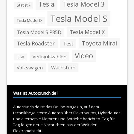
Tesla
Tesla Model 3
Statistik
Tesla Model S
Tesla Model D
Tesla Model X
Tesla Model S P85D
Toyota Mirai
Tesla Roadster
Test
Video
Verkaufszahlen
USA
Wachstum
Volkswagen
Was ist Autocrunch.de?
Autocrunch.de ist das Online-Magazin, auf dem
technikbegeisterte Autoren über
Elektroautos
, Hybridautos
und alternative Motoren und Antriebe berichten. Tag für
Tag folgen neue Nachrichten aus der Welt der
Elektromobilität.