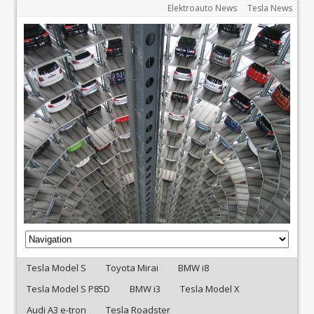
Elektroauto News
Tesla News
Tesla Model S
Toyota Mirai
BMW i8
Tesla Model S P85D
BMW i3
Tesla Model X
Audi A3 e-tron
Tesla Roadster