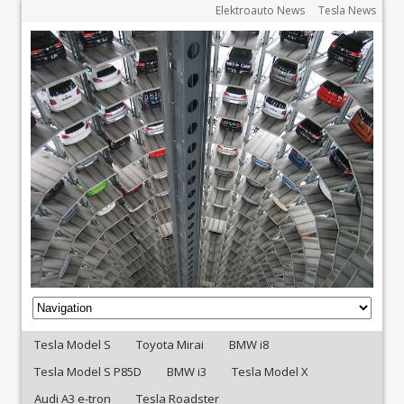
Elektroauto News
Tesla News
Tesla Model S
Toyota Mirai
BMW i8
Tesla Model S P85D
BMW i3
Tesla Model X
Audi A3 e-tron
Tesla Roadster