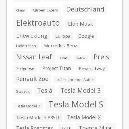
Deutschland
Citroën C-Zero
China
Elektroauto
Elon Musk
Entwicklung
Google
Europa
Mercedes-Benz
Ladestation
Preis
Nissan Leaf
Opel
Politik
Project Titan
Prognose
Renault Twizy
Renault Zoe
selbstfahrende Autos
Tesla
Tesla Model 3
Statistik
Tesla Model S
Tesla Model D
Tesla Model X
Tesla Model S P85D
Toyota Mirai
Tesla Roadster
Test