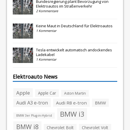
Bundesregierung plant Bevorzugung von
Elektroautos im Straßenverkehr
2 Kommentare
Keine Maut in Deutschland für Elektroautos
1 Kommentar
Tesla entwickelt automatisch andockendes
Ladekabel
1 Kommentar
Elektroauto News
Apple
Apple Car
Aston Martin
Audi A3 e-tron
Audi R8 e-tron
BMW
BMW i3
BMW 3er Plug-in-Hybrid
BMW i8
Chevrolet Bolt
Chevrolet Volt