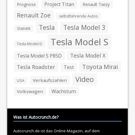
Project Titan
Prognose
Renault Twizy
Renault Zoe
selbstfahrende Autos
Tesla
Tesla Model 3
Statistik
Tesla Model S
Tesla Model D
Tesla Model X
Tesla Model S P85D
Toyota Mirai
Tesla Roadster
Test
Video
Verkaufszahlen
USA
Wachstum
Volkswagen
Was ist Autocrunch.de?
Autocrunch.de ist das Online-Magazin, auf dem