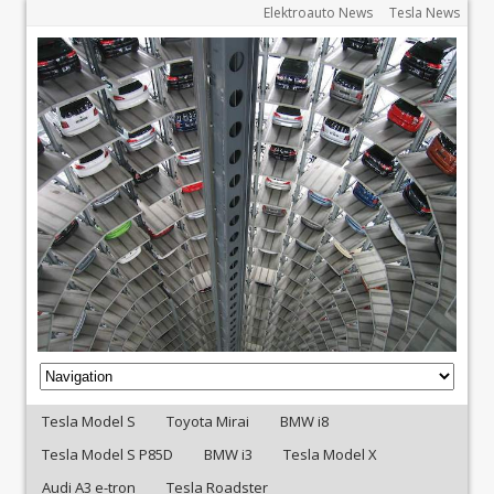
Elektroauto News
Tesla News
Tesla Model S
Toyota Mirai
BMW i8
Tesla Model S P85D
BMW i3
Tesla Model X
Audi A3 e-tron
Tesla Roadster