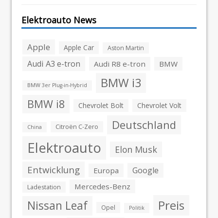
Elektroauto News
Apple
Apple Car
Aston Martin
Audi A3 e-tron
Audi R8 e-tron
BMW
BMW i3
BMW 3er Plug-in-Hybrid
BMW i8
Chevrolet Bolt
Chevrolet Volt
Deutschland
Citroën C-Zero
China
Elektroauto
Elon Musk
Entwicklung
Google
Europa
Mercedes-Benz
Ladestation
Preis
Nissan Leaf
Opel
Politik