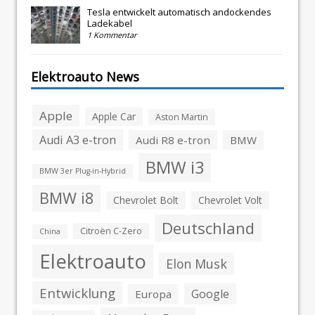
Tesla entwickelt automatisch andockendes
Ladekabel
1 Kommentar
Elektroauto News
Apple
Apple Car
Aston Martin
Audi A3 e-tron
Audi R8 e-tron
BMW
BMW i3
BMW 3er Plug-in-Hybrid
BMW i8
Chevrolet Bolt
Chevrolet Volt
Deutschland
Citroën C-Zero
China
Elektroauto
Elon Musk
Entwicklung
Google
Europa