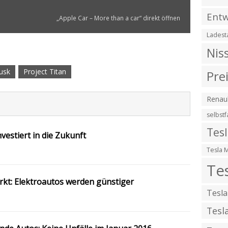
Entw
„Apple Car – More than a car“ direkt öffnen
Ladest
Nis
usk
Project Titan
Pre
Renaul
selbst
Tes
nvestiert in die Zukunft
Tesla 
Te
t: Elektroautos werden günstiger
Tesla
Tesl