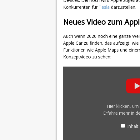
Devices. Dennoch wird Apple zugetraut
Konkurrenten für
Tesla
darzustellen.
Neues Video zum Appl
Auch wenn 2020 noch eine ganze Weile 
Apple Car zu finden, das aufzeigt, wi
Funktionen wie Apple Maps und einem
Konzeptvideo zu sehen:
„Apple
Car
–
More
than
a
car“
von
Hier klicken, u
YouTube
anzeigen
Erfahre mehr in d
Inhal