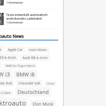
1 Kommentar
Tesla entwickelt automatisch
andockendes Ladekabel
1 Kommentar
roauto News
e
Apple Car
Aston Martin
A3 e-tron
Audi R8 e-tron
BMW 3er Plug-in-Hybrid
 i3
BMW i8
let Bolt
Chevrolet Volt
China
Deutschland
n C-Zero
ktroauto
Elon Musk