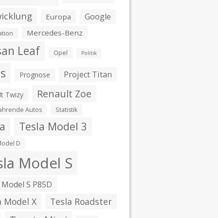
icklung
Google
Europa
Mercedes-Benz
ation
san Leaf
Opel
Politik
is
Project Titan
Prognose
Renault Zoe
t Twizy
fahrende Autos
Statistik
la
Tesla Model 3
Model D
sla Model S
 Model S P85D
a Model X
Tesla Roadster