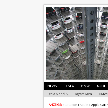
NEWS
TESLA
BMW
AUDI
Tesla Model S
Toyota Mirai
BMW 
ANZEIGE:
Startseite
»
Apple
» Apple Car: