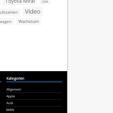
Toyota Mirai
USA
Video
ufszahlen
Wachstum
swagen
Kategorien
Allgemein
Apple
Audi
BMW