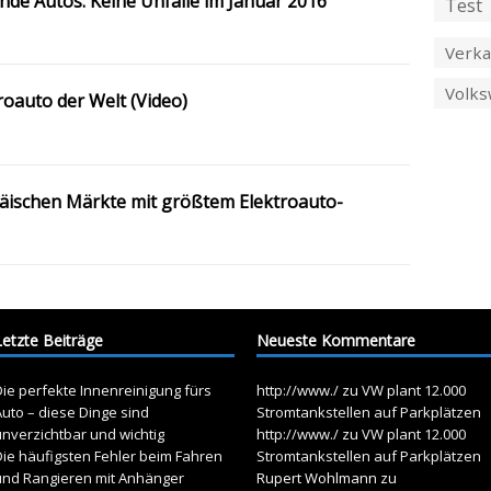
nde Autos: Keine Unfälle im Januar 2016
Test
Verka
Volk
roauto der Welt (Video)
äischen Märkte mit größtem Elektroauto-
Letzte Beiträge
Neueste Kommentare
ie perfekte Innenreinigung fürs
http://www./
zu
VW plant 12.000
uto – diese Dinge sind
Stromtankstellen auf Parkplätzen
unverzichtbar und wichtig
http://www./
zu
VW plant 12.000
Die häufigsten Fehler beim Fahren
Stromtankstellen auf Parkplätzen
und Rangieren mit Anhänger
Rupert Wohlmann
zu