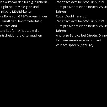
as Auto vor der Türe gut sichern –
Rabattschlacht bei VW: Für nur 29
s gibt heute viele gute und
Euro pro Monat einen neuen VW u
einfache Möglichkeiten
fahren
ie Rolle von GPS-Trackern in der
Rupert Wohlmann
zu
ukunft der Elektromobilität in
Rabattschlacht bei VW: Für nur 29
Deutschland
Euro pro Monat einen neuen VW u
uto kaufen: 9 Tipps, die die
fahren
Entscheidung leichter machen
Andre
zu
Service bei Citroën: Onlin
Termine vereinbaren – und auf
Wunsch sparen [Anzeige]