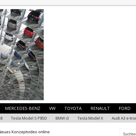
MERCEDES-BENZ
VW
TOYOTA
RENAULT
FORD
i8
Tesla Model S P85D
BMW i3
Tesla Model X
Audi A3 e-tro
 Neues Konzeptvideo online