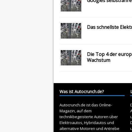
Googles selbstfahre
Das schnellste Elekt
Die Top 4 der europ
Wachstum
Was ist Autocrunch.de?
Autocrunch.de ist das Online-
D
Magazin, auf dem
A
technikbegeisterte Autoren über
Elektroautos
, Hybridautos und
alternative Motoren und Antriebe