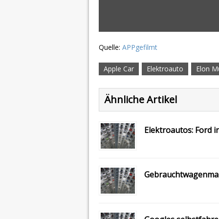
Quelle:
APPgefilmt
Apple Car
Elektroauto
Elon M
Ähnliche Artikel
Elektroautos: Ford i
Gebrauchtwagenmark