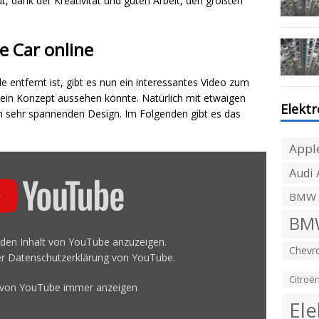
, dank der Kreativität und guten Arbeit, den größten
e Car online
entfernt ist, gibt es nun ein interessantes Video zum
e ein Konzept aussehen könnte. Natürlich mit etwaigen
Elekt
 sehr spannenden Design. Im Folgenden gibt es das
Appl
Audi 
BMW
BMW
m den Inhalt von YouTube anzuzeigen.
Chevro
er
Datenschutzerklärung von YouTube
.
Citroë
t von YouTube immer anzeigen
Ele