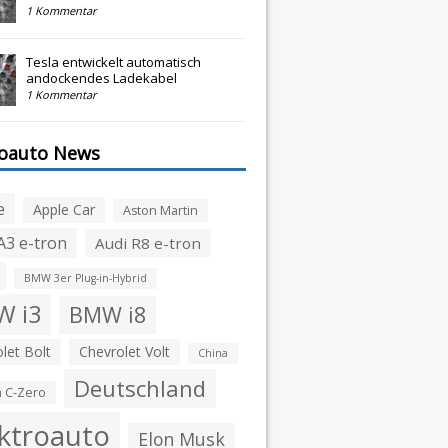
1 Kommentar
Tesla entwickelt automatisch
andockendes Ladekabel
1 Kommentar
roauto News
e
Apple Car
Aston Martin
A3 e-tron
Audi R8 e-tron
BMW 3er Plug-in-Hybrid
 i3
BMW i8
let Bolt
Chevrolet Volt
China
Deutschland
n C-Zero
ktroauto
Elon Musk