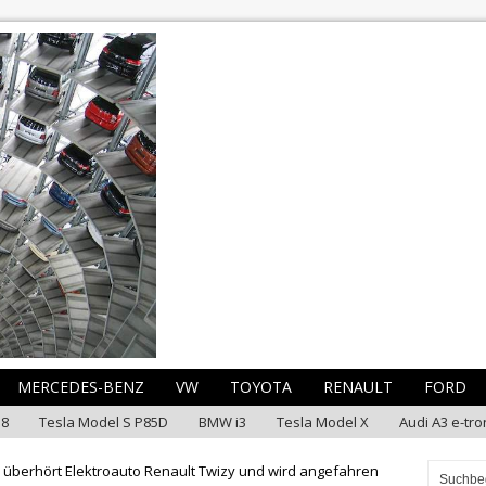
MERCEDES-BENZ
VW
TOYOTA
RENAULT
FORD
i8
Tesla Model S P85D
BMW i3
Tesla Model X
Audi A3 e-tro
r überhört Elektroauto Renault Twizy und wird angefahren