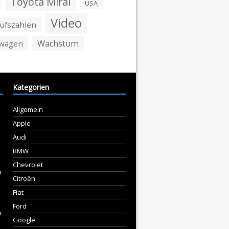
Toyota Mirai
USA
Video
ufszahlen
Wachstum
swagen
Kategorien
Allgemein
Apple
Audi
BMW
Chevrolet
p
Citroën
Fiat
Ford
p
Google