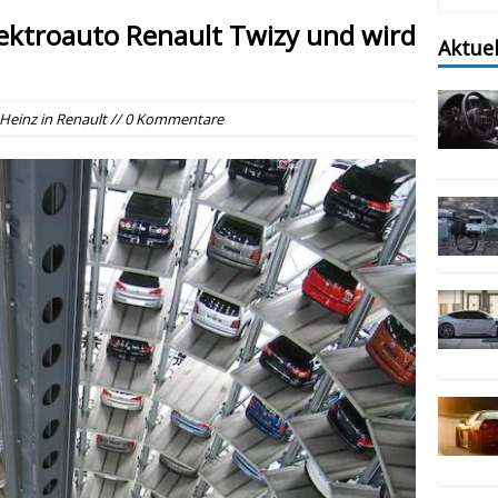
lektroauto Renault Twizy und wird
Aktue
Heinz
in
Renault
// 0 Kommentare