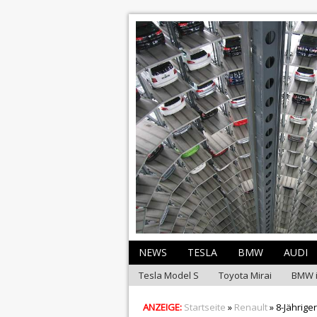
NEWS
TESLA
BMW
AUDI
Tesla Model S
Toyota Mirai
BMW 
ANZEIGE:
Startseite
»
Renault
» 8-Jährige