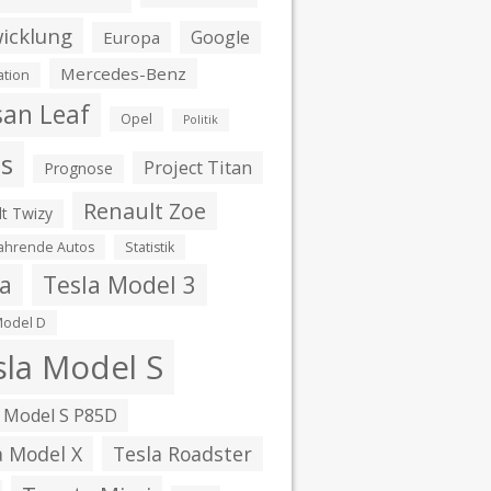
icklung
Google
Europa
Mercedes-Benz
ation
san Leaf
Opel
Politik
is
Project Titan
Prognose
Renault Zoe
t Twizy
fahrende Autos
Statistik
la
Tesla Model 3
Model D
sla Model S
 Model S P85D
a Model X
Tesla Roadster