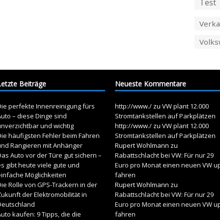
Test
Verka
Volk
Letzte Beiträge
Neueste Kommentare
ie perfekte Innenreinigung fürs
http://www./
zu
VW plant 12.000
uto – diese Dinge sind
Stromtankstellen auf Parkplätzen
unverzichtbar und wichtig
http://www./
zu
VW plant 12.000
Die häufigsten Fehler beim Fahren
Stromtankstellen auf Parkplätzen
und Rangieren mit Anhänger
Rupert Wohlmann
zu
as Auto vor der Türe gut sichern –
Rabattschlacht bei VW: Für nur 29
s gibt heute viele gute und
Euro pro Monat einen neuen VW u
einfache Möglichkeiten
fahren
ie Rolle von GPS-Trackern in der
Rupert Wohlmann
zu
ukunft der Elektromobilität in
Rabattschlacht bei VW: Für nur 29
Deutschland
Euro pro Monat einen neuen VW u
uto kaufen: 9 Tipps, die die
fahren