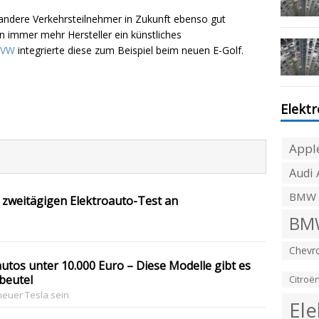
andere Verkehrsteilnehmer in Zukunft ebenso gut
n immer mehr Hersteller ein künstliches
VW
integrierte diese zum Beispiel beim neuen E-Golf.
Elekt
Appl
Audi 
BMW
n zweitägigen Elektroauto-Test an
BMW
Chevro
utos unter 10.000 Euro – Diese Modelle gibt es
dbeutel
Citroë
neuer Tesla sein
Ele