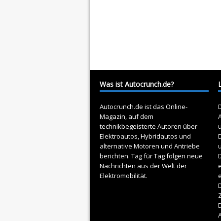
Was ist Autocrunch.de?
Autocrunch.de ist das Online-
D
Magazin, auf dem
A
technikbegeisterte Autoren über
Elektroautos
, Hybridautos und
alternative Motoren und Antriebe
berichten. Tag für Tag folgen neue
D
Nachrichten aus der Welt der
e
Elektromobilität.
D
Z
A