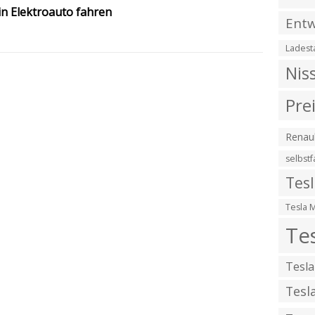
n Elektroauto fahren
Entw
Ladest
Nis
Pre
Renaul
selbst
Tes
Tesla 
Te
Tesla
Tesl