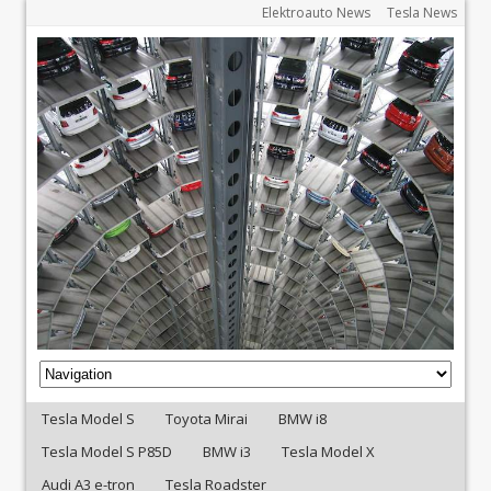
Elektroauto News
Tesla News
Tesla Model S
Toyota Mirai
BMW i8
Tesla Model S P85D
BMW i3
Tesla Model X
Audi A3 e-tron
Tesla Roadster