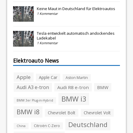
Keine Maut in Deutschland für Elektroautos
1 Kommentar
Tesla entwickelt automatisch andockendes
Ladekabel
1 Kommentar
Elektroauto News
Apple
Apple Car
Aston Martin
Audi A3 e-tron
Audi R8 e-tron
BMW
BMW i3
BMW 3er Plug-in-Hybrid
BMW i8
Chevrolet Bolt
Chevrolet Volt
Deutschland
Citroën C-Zero
China