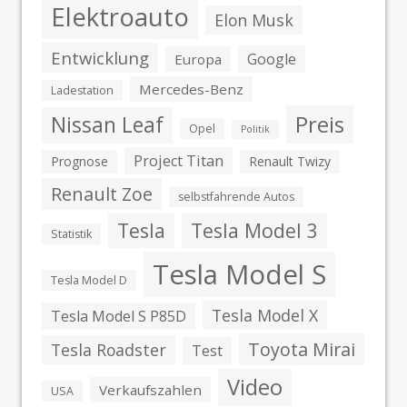
Elektroauto
Elon Musk
Entwicklung
Google
Europa
Mercedes-Benz
Ladestation
Preis
Nissan Leaf
Opel
Politik
Project Titan
Prognose
Renault Twizy
Renault Zoe
selbstfahrende Autos
Tesla
Tesla Model 3
Statistik
Tesla Model S
Tesla Model D
Tesla Model X
Tesla Model S P85D
Toyota Mirai
Tesla Roadster
Test
Video
Verkaufszahlen
USA