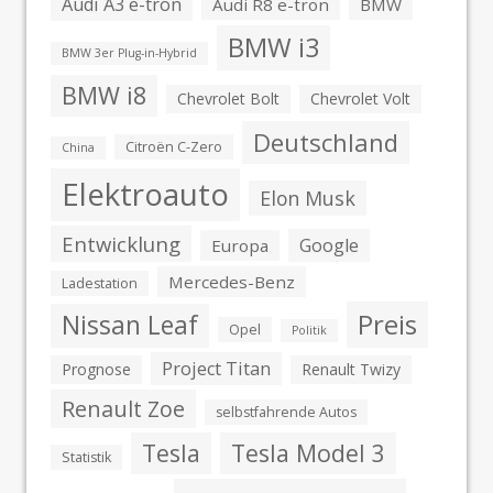
Audi A3 e-tron
Audi R8 e-tron
BMW
BMW i3
BMW 3er Plug-in-Hybrid
BMW i8
Chevrolet Bolt
Chevrolet Volt
Deutschland
Citroën C-Zero
China
Elektroauto
Elon Musk
Entwicklung
Google
Europa
Mercedes-Benz
Ladestation
Preis
Nissan Leaf
Opel
Politik
Project Titan
Prognose
Renault Twizy
Renault Zoe
selbstfahrende Autos
Tesla
Tesla Model 3
Statistik