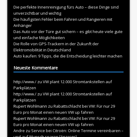
Die perfekte Innenreinigung fürs Auto – diese Dinge sind
unverzichtbar und wichtig
Die häufigsten Fehler beim Fahren und Rangieren mit
Anhänger
Das Auto vor der Türe gut sichern – es gibt heute viele gute
und einfache Möglichkeiten
Die Rolle von GPS-Trackern in der Zukunft der
Elektromobilität in Deutschland
Auto kaufen: 9 Tipps, die die Entscheidung leichter machen
Neueste Kommentare
http://www./
zu
VW plant 12.000 Stromtankstellen auf
Parkplätzen
http://www./
zu
VW plant 12.000 Stromtankstellen auf
Parkplätzen
Rupert Wohlmann
zu
Rabattschlacht bei VW: Für nur 29
Euro pro Monat einen neuen VW up fahren
Rupert Wohlmann
zu
Rabattschlacht bei VW: Für nur 29
Euro pro Monat einen neuen VW up fahren
Andre
zu
Service bei Citroën: Online Termine vereinbaren –
und auf Wunsch sparen [Anzeige]