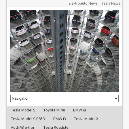
Elektroauto News
Tesla News
Tesla Model S
Toyota Mirai
BMW i8
Tesla Model S P85D
BMW i3
Tesla Model X
Audi A3 e-tron
Tesla Roadster